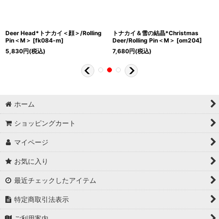
Deer Head*トナカイ＜顔＞/Rolling
トナカイ＆雪の結晶*Christmas
Pin＜M＞
[
fk084-m
]
Deer/Rolling Pin＜M＞
[
om204
]
5,830
円
(税込)
7,680
円
(税込)
ホーム
ショッピングカート
マイページ
お気に入り
最近チェックしたアイテム
特定商取引法表示
ご利用案内