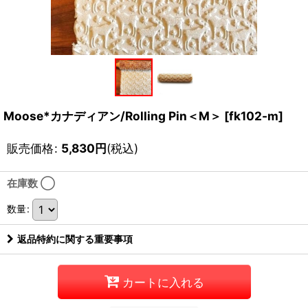
Moose*カナディアン/Rolling Pin＜M＞
[
fk102-m
]
販売価格
:
5,830
円
(税込)
在庫数 ◯
数量
:
返品特約に関する重要事項
カートに入れる