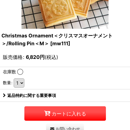
Christmas Ornament＜クリスマスオーナメント
＞/Rolling Pin＜M＞
[
mw111
]
販売価格
:
6,820
円
(税込)
在庫数 ◯
数量
:
返品特約に関する重要事項
カートに入れる
お問い合わせ