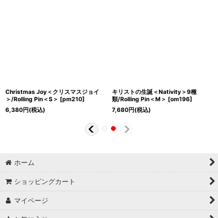
Christmas Joy＜クリスマスジョイ
キリストの生誕＜Nativity＞9種
＞/Rolling Pin＜S＞
[
pm210
]
類/Rolling Pin＜M＞
[
om196
]
6,380
円
(税込)
7,680
円
(税込)
ホーム
ショッピングカート
マイページ