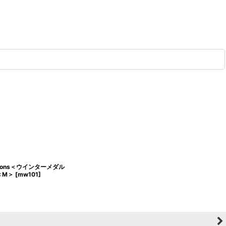
allions＜ウインターメダル
n＜M＞
[
mw101
]