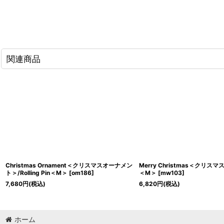
関連商品
Christmas Ornament＜クリスマスオーナメン
Merry Christmas＜クリスマス＞/
ト＞/Rolling Pin＜M＞
[
om186
]
＜M＞
[
mw103
]
7,680
円
(税込)
6,820
円
(税込)
ホーム