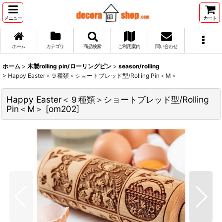
メニュー
カート
ホーム
カテゴリ
商品検索
ご利用案内
問い合わせ
ホーム
>
木製rolling pin/ローリングピン
>
season/rolling
>
Happy Easter＜９種類＞ショートブレッド型/Rolling Pin＜M＞
Happy Easter＜９種類＞ショートブレッド型/Rolling
Pin＜M＞
[
om202
]