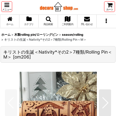
メニュー
カート
ホーム
カテゴリ
商品検索
ご利用案内
問い合わせ
ホーム
>
木製rolling pin/ローリングピン
>
season/rolling
>
キリストの生誕＜Nativity*その2＞7種類/Rolling Pin＜M＞
キリストの生誕＜Nativity*その2＞7種類/Rolling Pin＜
M＞
[
om206
]