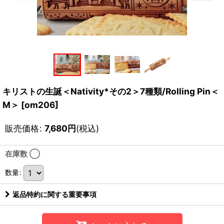
キリストの生誕＜Nativity*その2＞7種類/Rolling Pin＜
M＞
[
om206
]
販売価格
:
7,680
円
(税込)
在庫数 ◯
数量
:
返品特約に関する重要事項