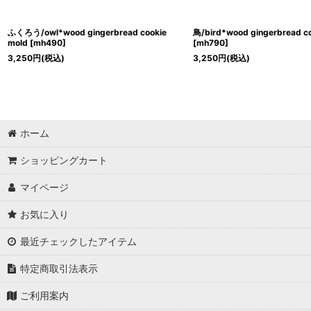
ふくろう/owl*wood gingerbread cookie
鳥/bird*wood gingerbread co
mold
[
mh490
]
[
mh790
]
3,250
円
(税込)
3,250
円
(税込)
ホーム
ショッピングカート
マイページ
お気に入り
最近チェックしたアイテム
特定商取引法表示
ご利用案内