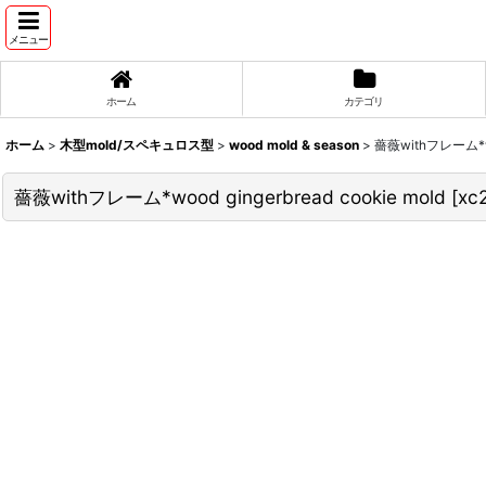
メニュー
ホーム
カテゴリ
ホーム
>
木型mold/スペキュロス型
>
wood mold & season
>
薔薇withフレーム*woo
薔薇withフレーム*wood gingerbread cookie mold
[
xc