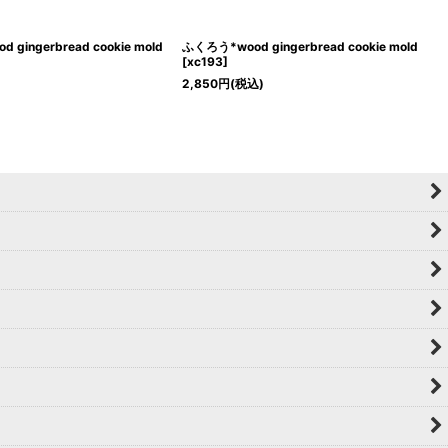
 gingerbread cookie mold
ふくろう*wood gingerbread cookie mold
[
xc193
]
2,850
円
(税込)