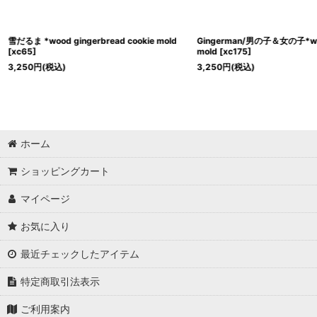
雪だるま *wood gingerbread cookie mold
Gingerman/男の子＆女の子*woo
[
xc65
]
mold
[
xc175
]
3,250
円
(税込)
3,250
円
(税込)
ホーム
ショッピングカート
マイページ
お気に入り
最近チェックしたアイテム
特定商取引法表示
ご利用案内