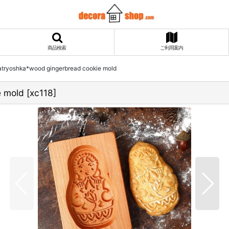
商品検索
ご利用案内
shka*wood gingerbread cookie mold
 mold
[
xc118
]