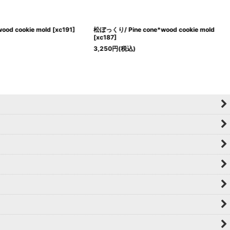
d cookie mold
[
xc191
]
松ぼっくり/ Pine cone*wood cookie mold
[
xc187
]
3,250
円
(税込)