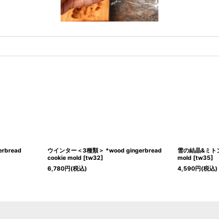
rbread
ウインター＜3種類＞ *wood gingerbread
雪の結晶&ミトン*w
cookie mold
[
tw32
]
mold
[
tw35
]
6,780
円
(税込)
4,590
円
(税込)