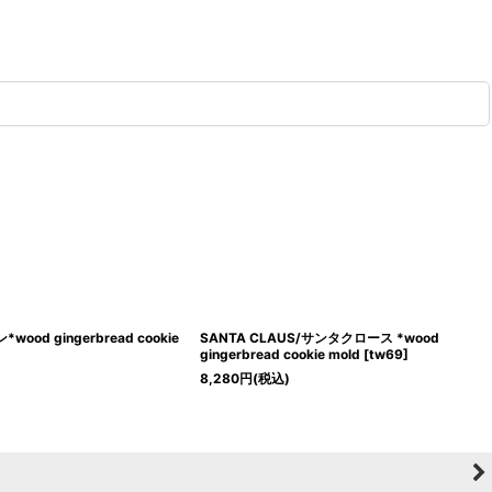
ood gingerbread cookie
SANTA CLAUS/サンタクロース *wood
gingerbread cookie mold
[
tw69
]
8,280
円
(税込)