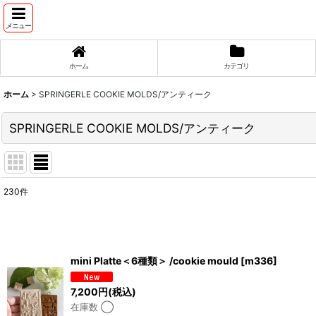
メニュー
ホーム
カテゴリ
ホーム
>
SPRINGERLE COOKIE MOLDS/アンティーク
SPRINGERLE COOKIE MOLDS/アンティーク
230
件
サブカテゴリ
:
表示数
:
mini Platte＜6種類＞ /cookie mould
[
m336
]
並び順
:
7,200
円
(税込)
在庫数 ◯