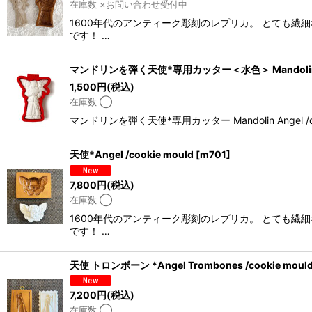
在庫数 ×お問い合わせ受付中
1600年代のアンティーク彫刻のレプリカ。 とても
です！ …
マンドリンを弾く天使*専用カッター＜水色＞ Mandolin Ange
1,500
円
(税込)
在庫数 ◯
マンドリンを弾く天使*専用カッター Mandolin Ange
天使*Angel /cookie mould
[
m701
]
7,800
円
(税込)
在庫数 ◯
1600年代のアンティーク彫刻のレプリカ。 とても
です！ …
天使 トロンボーン *Angel Trombones /cookie moul
7,200
円
(税込)
在庫数 ◯