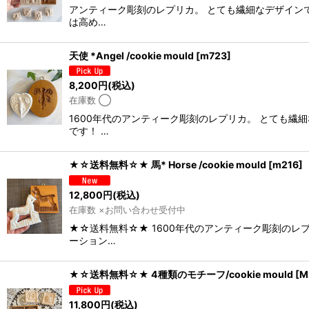
アンティーク彫刻のレプリカ。 とても繊細なデザイン
は高め…
天使 *Angel /cookie mould
[
m723
]
8,200
円
(税込)
在庫数 ◯
1600年代のアンティーク彫刻のレプリカ。 とても
です！ …
★☆送料無料☆★ 馬* Horse /cookie mould
[
m216
]
12,800
円
(税込)
在庫数 ×お問い合わせ受付中
★☆送料無料☆★ 1600年代のアンティーク彫刻のレ
ーション…
★☆送料無料☆★ 4種類のモチーフ/cookie mould
[
M
11,800
円
(税込)