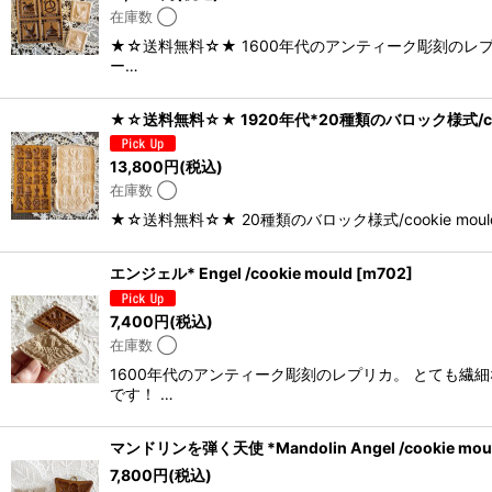
在庫数 ◯
★☆送料無料☆★ 1600年代のアンティーク彫刻のレ
ー…
★☆送料無料☆★ 1920年代*20種類のバロック様式/cook
13,800
円
(税込)
在庫数 ◯
★☆送料無料☆★ 20種類のバロック様式/cookie 
エンジェル* Engel /cookie mould
[
m702
]
7,400
円
(税込)
在庫数 ◯
1600年代のアンティーク彫刻のレプリカ。 とても
です！ …
マンドリンを弾く天使 *Mandolin Angel /cookie mou
7,800
円
(税込)