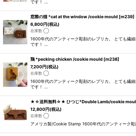
です！ …
窓際の猫 *cat at the window /cookie mould
[
m239
]
6,800
円
(税込)
在庫数 ◯
1600年代のアンティーク彫刻のレプリカ。 とても
です！ …
鶏 *pecking chicken /cookie mould
[
m238
]
7,200
円
(税込)
在庫数 ◯
1600年代のアンティーク彫刻のレプリカ。 とても
です！ …
★☆送料無料☆★ ひつじ*Double Lamb/cookie moul
12,800
円
(税込)
在庫数 ◯
アメリカ製/Cookie Stamp 1600年代のアン