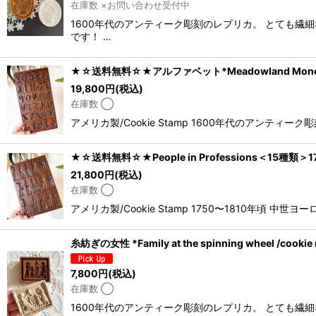
在庫数 ×お問い合わせ受付中
1600年代のアンティーク彫刻のレプリカ。 とても
です！ …
★☆送料無料☆★アルファベット*Meadowland Monograms 2
19,800
円
(税込)
在庫数 ◯
アメリカ製/Cookie Stamp 1600年代のアン
★☆送料無料☆★People in Professions＜15種類＞17
21,800
円
(税込)
在庫数 ◯
アメリカ製/Cookie Stamp 1750〜1810
糸紡ぎの女性 *Family at the spinning wheel /cookie
7,800
円
(税込)
在庫数 ◯
1600年代のアンティーク彫刻のレプリカ。 とても