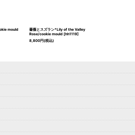
okie mould
薔薇とスズラン*Lily of the Valley
Rose/cookie mould
[
hh1119
]
8,800
円
(税込)