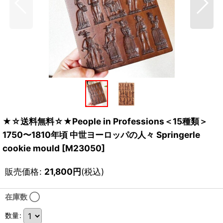
★☆送料無料☆★People in Professions＜15種類＞
1750〜1810年頃 中世ヨーロッパの人々 Springerle
cookie mould
[
M23050
]
販売価格
:
21,800
円
(税込)
在庫数 ◯
数量
: