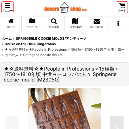
メニュー
カート
ホーム
カテゴリ
商品検索
ご利用案内
問い合わせ
ホーム
>
SPRINGERLE COOKIE MOLDS/アンティーク
>
House on the Hill & Gingerhaus
>
★☆送料無料☆★People in Professions＜15種類＞1750〜1810年頃 中世ヨー
ロッパの人々 Springerle cookie mould
★☆送料無料☆★People in Professions＜15種類＞
1750〜1810年頃 中世ヨーロッパの人々 Springerle
cookie mould
[
M23050
]