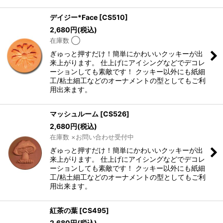
デイジー*Face
[
CS510
]
2,680
円
(税込)
在庫数 ◯
ぎゅっと押すだけ！簡単にかわいいクッキーが出
来上がります。 仕上げにアイシングなどでデコレ
ーションしても素敵です！ クッキー以外にも紙細
工/粘土細工などのオーナメントの型としてもご利
用出来ます。
マッシュルーム
[
CS526
]
2,680
円
(税込)
在庫数 ×お問い合わせ受付中
ぎゅっと押すだけ！簡単にかわいいクッキーが出
来上がります。 仕上げにアイシングなどでデコレ
ーションしても素敵です！ クッキー以外にも紙細
工/粘土細工などのオーナメントの型としてもご利
用出来ます。
紅茶の葉
[
CS495
]
2,680
円
(税込)