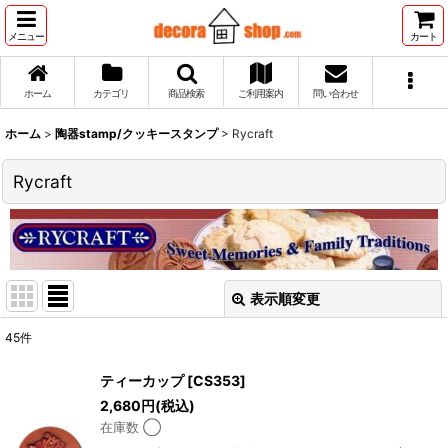
メニュー
カート
ホーム
カテゴリ
商品検索
ご利用案内
問い合わせ
ホーム
>
陶器stamp/クッキースタンプ
>
Rycraft
Rycraft
表示順変更
閉じる
45
件
表示数
:
ティーカップ
[
CS353
]
2,680
円
(税込)
並び順
:
在庫数 ◯