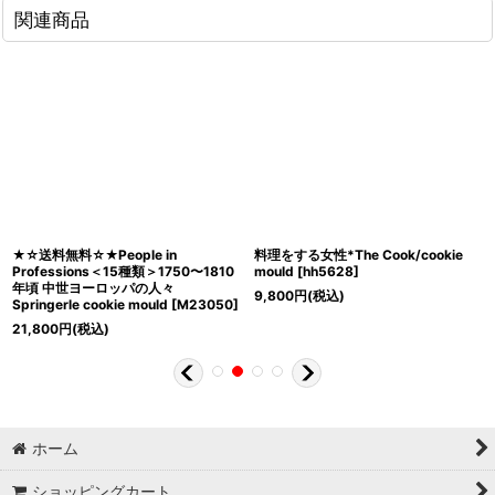
関連商品
★☆送料無料☆★People in
料理をする女性*The Cook/cookie
Professions＜15種類＞1750〜1810
mould
[
hh5628
]
年頃 中世ヨーロッパの人々
9,800
円
(税込)
Springerle cookie mould
[
M23050
]
21,800
円
(税込)
ホーム
ショッピングカート