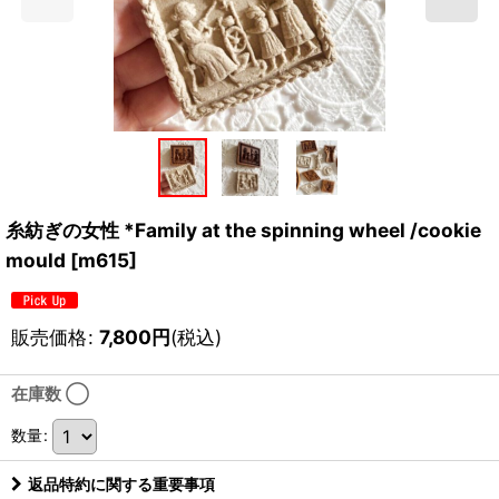
糸紡ぎの女性 *Family at the spinning wheel /cookie
mould
[
m615
]
販売価格
:
7,800
円
(税込)
在庫数 ◯
数量
:
返品特約に関する重要事項