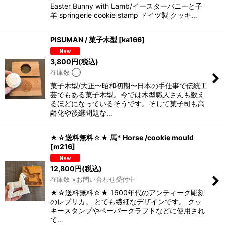
Easter Bunny with Lamb/イースターバニーと子
羊 springerle cookie stamp ドイツ製 クッキ…
PISUMAN / 菓子木型
[
ka166
]
3,800
円
(税込)
在庫数 ◯
菓子木型/大正〜昭和初期〜日本の手仕事で伝統工
芸でもある菓子木型。今では木型職人さんも数え
るほどになっているそうです。そして菓子司も高
齢化や後継問題な…
★☆送料無料☆★ 馬* Horse /cookie mould
[
m216
]
12,800
円
(税込)
在庫数 ×お問い合わせ受付中
★☆送料無料☆★ 1600年代のアンティーク彫刻
のレプリカ。 とても繊細なデザインです。 クッ
キースタンプやペーパークラフトなどに使用され
て…