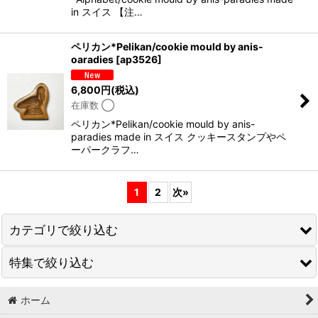
in スイス 【注…
ペリカン*Pelikan/cookie mould by anis-
oaradies
[
ap3526
]
6,800
円
(税込)
在庫数 ◯
ペリカン*Pelikan/cookie mould by anis-
paradies made in スイス クッキースタンプやペ
ーパークラフ…
1
2
次
»
カテゴリで絞り込む
特集で絞り込む
菓子木型作家komorebi./cookie molds
菓子型/ 焼き印【古道具】大正〜昭和初期〜
ホーム
S A L E