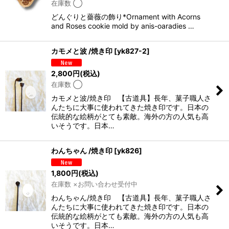
在庫数 ◯
どんぐりと薔薇の飾り*Ornament with Acorns
and Roses cookie mold by anis-oaradies …
カモメと波 /焼き印
[
yk827-2
]
2,800
円
(税込)
在庫数 ◯
カモメと波/焼き印 【古道具】長年、菓子職人さ
んたちに大事に使われてきた焼き印です。日本の
伝統的な絵柄がとても素敵。海外の方の人気も高
いそうです。日本…
わんちゃん /焼き印
[
yk826
]
1,800
円
(税込)
在庫数 ×お問い合わせ受付中
わんちゃん/焼き印 【古道具】長年、菓子職人さ
んたちに大事に使われてきた焼き印です。日本の
伝統的な絵柄がとても素敵。海外の方の人気も高
いそうです。日本…