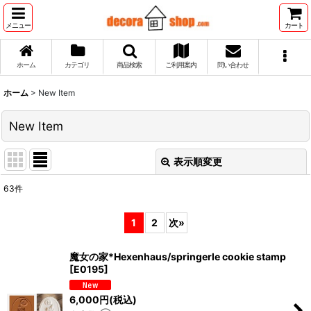
メニュー
カート
ホーム
カテゴリ
商品検索
ご利用案内
問い合わせ
ホーム
>
New Item
New Item
表示順変更
閉じる
63
件
表示数
:
1
2
次
»
並び順
:
魔女の家*Hexenhaus/springerle cookie stamp
[
E0195
]
絞り込む
6,000
円
(税込)