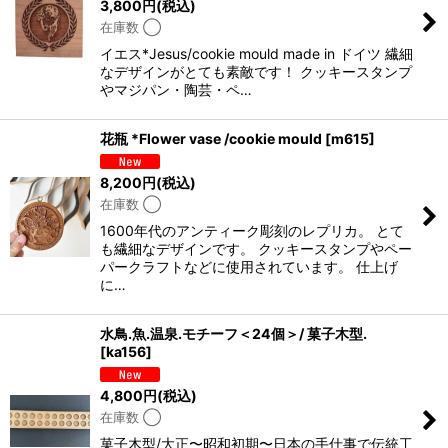
3,800
円
(税込)
在庫数 ◯
イエス*Jesus/cookie mould made in ドイツ 繊細
なデザインがとても素敵です！ クッキースタンプ
やマジパン・陶芸・ペ…
花瓶 *Flower vase /cookie mould
[
m615
]
8,200
円
(税込)
在庫数 ◯
1600年代のアンティーク彫刻のレプリカ。 とて
も繊細なデザインです。 クッキースタンプやペー
パークラフトなどに使用されています。 仕上げ
に…
水鳥.魚.温泉.モチーフ＜24個＞/ 菓子木型.
[
ka156
]
4,800
円
(税込)
在庫数 ◯
菓子木型/大正〜昭和初期〜日本の手仕事で伝統工