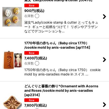
900
円
(税込)
在庫数 ◯
淑女*Lady/cookie stamp & cutter とってもキュ
ート ギューと絵柄をつけて！ リボンやアラザン
などでデコレーションを…
1770年頃の赤ちゃん（Baby circa 1770）
/cookie mold by anis-oaradies
[
ap1114
]
7,400
円
(税込)
在庫数 ◯
1750年頃の赤ちゃん（Baby circa 1750） cookie
mold by anis-oaradies made in スイス …
どんぐりと薔薇の飾り*Ornament with Acorns
and Roses /cookie mold by anis-oaradies
[
ap2314
]
7,800
円
(税込)