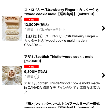
ストロベリー/Strawberry Finger＋カッター付き
*wood cookie mold【送料無料】
[
mk9200
]
12,800
円
(税込)
在庫数 ×お問い合わせ受付中
【送料無料】 ストロベリー/Strawberry Finger＋
カッター付き*wood cookie mold made in
CANADA …
アザミ/Scottish Thistle*wood cookie mold
[
mk9600
]
9,800
円
(税込)
在庫数 ◯
アザミ/Scottish Thistle*wood cookie mold made
in CANADA 繊細なデザインがとても素敵な木製の
ク…
「蘭と少女」ポールベルトン/アールヌーボー様式
*wood cookie mold【送料無料】
[
mk8300
]