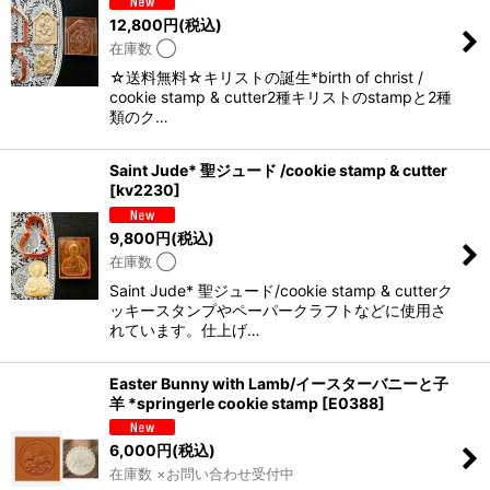
12,800
円
(税込)
在庫数 ◯
☆送料無料☆キリストの誕生*birth of christ /
cookie stamp & cutter2種キリストのstampと2種
類のク…
Saint Jude* 聖ジュード /cookie stamp & cutter
[
kv2230
]
9,800
円
(税込)
在庫数 ◯
Saint Jude* 聖ジュード/cookie stamp & cutterク
ッキースタンプやペーパークラフトなどに使用さ
れています。仕上げ…
Easter Bunny with Lamb/イースターバニーと子
羊 *springerle cookie stamp
[
E0388
]
6,000
円
(税込)
在庫数 ×お問い合わせ受付中