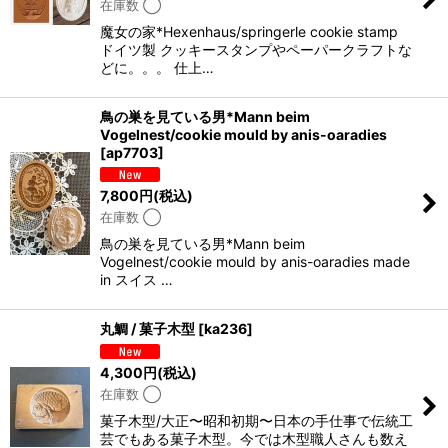
在庫数 ◯
魔女の家*Hexenhaus/springerle cookie stamp
ドイツ製 クッキースタンプやペーパークラフトな
どに。。。 仕上…
鳥の巣を見ている男*Mann beim
Vogelnest/cookie mould by anis-oaradies
[
ap7703
]
7,800
円
(税込)
在庫数 ◯
鳥の巣を見ている男*Mann beim
Vogelnest/cookie mould by anis-oaradies made
in スイス …
丸鯛 / 菓子木型
[
ka236
]
4,300
円
(税込)
在庫数 ◯
菓子木型/大正〜昭和初期〜日本の手仕事で伝統工
芸でもある菓子木型。今では木型職人さんも数え