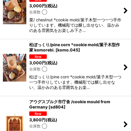
3,000
円
(税込)
在庫数 ◯
栗/ chestnut *cookie mold/菓子木型一つ一つ手作
りしています。機械彫では醸し出せない、温かみ
のある雰囲気をお楽しみ下さ…
松ぼっくり/pine corn *cookie mold/菓子木型作
家 komorebi.
[
komo.045
]
3,000
円
(税込)
在庫数 ◯
松ぼっくり/pine corn *cookie mold/菓子木型一つ
一つ手作りしています。機械彫では醸し出せな
い、温かみのある雰囲気をお楽…
アウグスブルク市庁舎 /cookie mould from
Germany
[
sd804
]
3,800
円
(税込)
在庫数 ◯