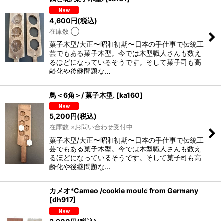
4,600
円
(税込)
在庫数 ◯
菓子木型/大正〜昭和初期〜日本の手仕事で伝統工
芸でもある菓子木型。今では木型職人さんも数え
るほどになっているそうです。そして菓子司も高
齢化や後継問題な…
鳥＜6角＞/ 菓子木型.
[
ka160
]
5,200
円
(税込)
在庫数 ×お問い合わせ受付中
菓子木型/大正〜昭和初期〜日本の手仕事で伝統工
芸でもある菓子木型。今では木型職人さんも数え
るほどになっているそうです。そして菓子司も高
齢化や後継問題な…
カメオ*Cameo /cookie mould from Germany
[
dh917
]