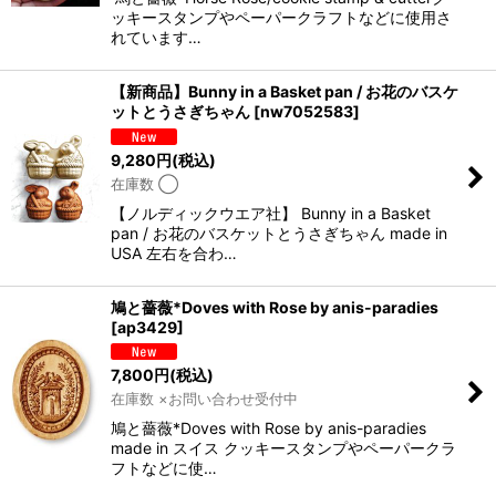
ッキースタンプやペーパークラフトなどに使用さ
れています…
【新商品】Bunny in a Basket pan / お花のバスケ
ットとうさぎちゃん
[
nw7052583
]
9,280
円
(税込)
在庫数 ◯
【ノルディックウエア社】 Bunny in a Basket
pan / お花のバスケットとうさぎちゃん made in
USA 左右を合わ…
鳩と薔薇*Doves with Rose by anis-paradies
[
ap3429
]
7,800
円
(税込)
在庫数 ×お問い合わせ受付中
鳩と薔薇*Doves with Rose by anis-paradies
made in スイス クッキースタンプやペーパークラ
フトなどに使…