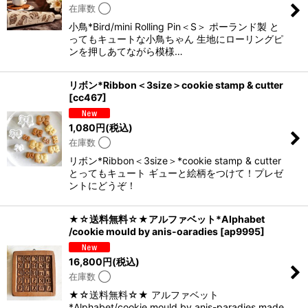
在庫数 ◯
小鳥*Bird/mini Rolling Pin＜S＞ ポーランド製 と
ってもキュートな小鳥ちゃん 生地にローリングピ
ンを押しあてながら模様…
リボン*Ribbon＜3size＞cookie stamp & cutter
[
cc467
]
1,080
円
(税込)
在庫数 ◯
リボン*Ribbon＜3size＞*cookie stamp & cutter
とってもキュート ギューと絵柄をつけて！プレゼ
ントにどうぞ！
★☆送料無料☆★アルファベット*Alphabet
/cookie mould by anis-oaradies
[
ap9995
]
16,800
円
(税込)
在庫数 ◯
★☆送料無料☆★ アルファベット
*Alphabet/cookie mould by anis-paradies made