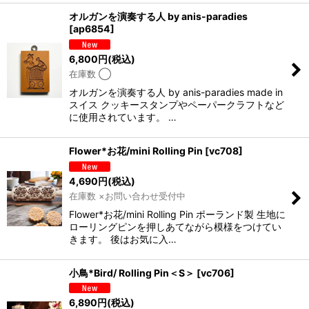
オルガンを演奏する人 by anis-paradies
[
ap6854
]
6,800
円
(税込)
在庫数 ◯
オルガンを演奏する人 by anis-paradies made in
スイス クッキースタンプやペーパークラフトなど
に使用されています。 …
Flower*お花/mini Rolling Pin
[
vc708
]
4,690
円
(税込)
在庫数 ×お問い合わせ受付中
Flower*お花/mini Rolling Pin ポーランド製 生地に
ローリングピンを押しあてながら模様をつけてい
きます。 後はお気に入…
小鳥*Bird/ Rolling Pin＜S＞
[
vc706
]
6,890
円
(税込)