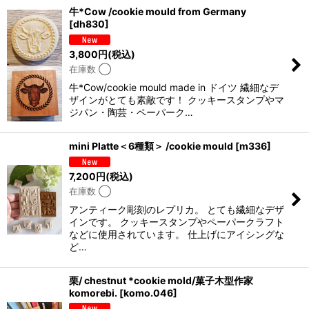
牛*Cow /cookie mould from Germany
[
dh830
]
3,800
円
(税込)
在庫数 ◯
牛*Cow/cookie mould made in ドイツ 繊細なデ
ザインがとても素敵です！ クッキースタンプやマ
ジパン・陶芸・ペーパーク…
mini Platte＜6種類＞ /cookie mould
[
m336
]
7,200
円
(税込)
在庫数 ◯
アンティーク彫刻のレプリカ。 とても繊細なデザ
インです。 クッキースタンプやペーパークラフト
などに使用されています。 仕上げにアイシングな
ど…
栗/ chestnut *cookie mold/菓子木型作家
komorebi.
[
komo.046
]