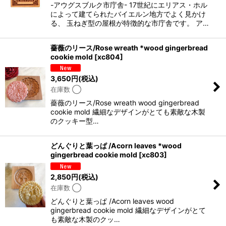
-アウグスブルク市庁舎- 17世紀にエリアス・ホル
によって建てられたバイエルン地方でよく見かけ
る、 玉ねぎ型の屋根が特徴的な市庁舎です。 ア…
薔薇のリース/Rose wreath *wood gingerbread
cookie mold
[
xc804
]
3,650
円
(税込)
在庫数 ◯
薔薇のリース/Rose wreath wood gingerbread
cookie mold 繊細なデザインがとても素敵な木製
のクッキー型…
どんぐりと葉っぱ /Acorn leaves *wood
gingerbread cookie mold
[
xc803
]
2,850
円
(税込)
在庫数 ◯
どんぐりと葉っぱ /Acorn leaves wood
gingerbread cookie mold 繊細なデザインがとて
も素敵な木製のクッ…