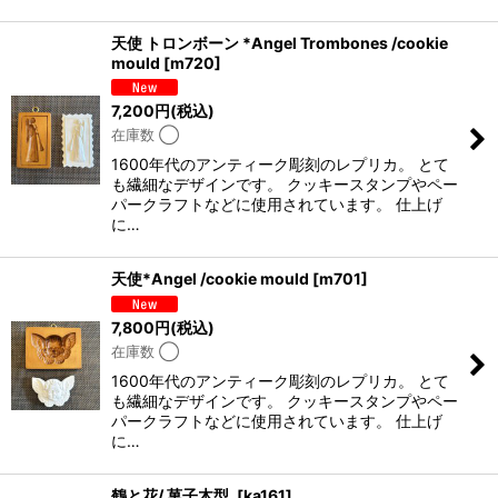
天使 トロンボーン *Angel Trombones /cookie
mould
[
m720
]
7,200
円
(税込)
在庫数 ◯
1600年代のアンティーク彫刻のレプリカ。 とて
も繊細なデザインです。 クッキースタンプやペー
パークラフトなどに使用されています。 仕上げ
に…
天使*Angel /cookie mould
[
m701
]
7,800
円
(税込)
在庫数 ◯
1600年代のアンティーク彫刻のレプリカ。 とて
も繊細なデザインです。 クッキースタンプやペー
パークラフトなどに使用されています。 仕上げ
に…
鶴と花/ 菓子木型.
[
ka161
]