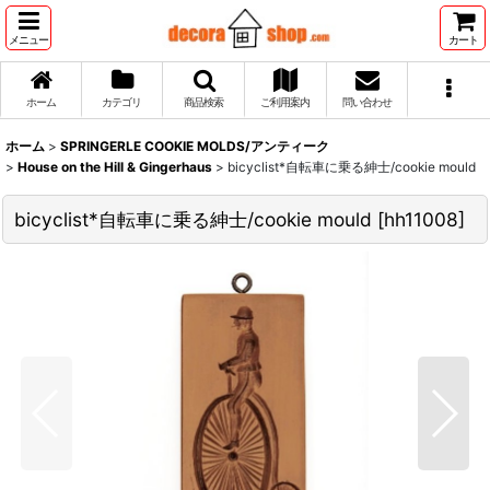
メニュー
カート
ホーム
カテゴリ
商品検索
ご利用案内
問い合わせ
ホーム
>
SPRINGERLE COOKIE MOLDS/アンティーク
>
House on the Hill & Gingerhaus
>
bicyclist*自転車に乗る紳士/cookie mould
bicyclist*自転車に乗る紳士/cookie mould
[
hh11008
]