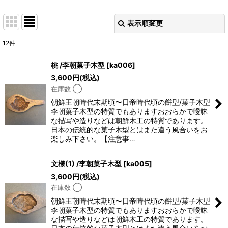
表示順変更
閉じる
12
件
表示数
:
桃 /李朝菓子木型
[
ka006
]
3,600
円
(税込)
並び順
:
在庫数 ◯
朝鮮王朝時代末期頃〜日帝時代頃の餅型/菓子木型
絞り込む
李朝菓子木型の特質でもありますおおらかで曖昧
な描写や造りなどは朝鮮木工の特質であります。
日本の伝統的な菓子木型とはまた違う風合いをお
楽しみ下さい。【注意事…
文様(1) /李朝菓子木型
[
ka005
]
3,600
円
(税込)
在庫数 ◯
朝鮮王朝時代末期頃〜日帝時代頃の餅型/菓子木型
李朝菓子木型の特質でもありますおおらかで曖昧
な描写や造りなどは朝鮮木工の特質であります。