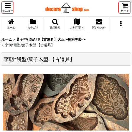
メニュー
カート
ホーム
カテゴリ
商品検索
ご利用案内
問い合わせ
ホーム
>
菓子型/ 焼き印【古道具】大正〜昭和初期〜
>
李朝*餅型/菓子木型 【古道具】
李朝*餅型/菓子木型 【古道具】