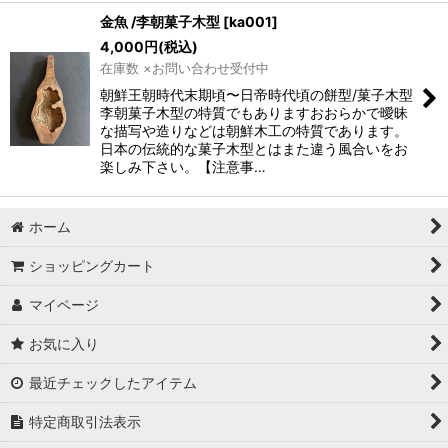
金魚 /李朝菓子木型
[
ka001
]
4,000
円
(税込)
在庫数 ×お問い合わせ受付中
朝鮮王朝時代末期頃〜日帝時代頃の餅型/菓子木型
李朝菓子木型の特質でもありますおおらかで曖昧
な描写や造りなどは朝鮮木工の特質であります。
日本の伝統的な菓子木型とはまた違う風合いをお
楽しみ下さい。【注意事…
ホーム
ショッピングカート
マイページ
お気に入り
最近チェックしたアイテム
特定商取引法表示