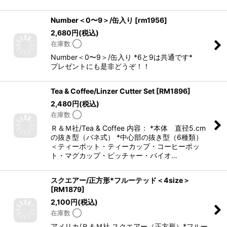
Number＜0〜9＞/缶入り
[
rm1956
]
2,680
円
(税込)
在庫数 ◯
Number＜0〜9＞/缶入り *6と9は共通です*
プレゼントにも是非どうぞ！！
Tea & Coffee/Linzer Cutter Set
[
RM1896
]
2,480
円
(税込)
在庫数 ◯
Ｒ＆Ｍ社/Tea & Coffee 内容： *本体 直径5.cm
の抜き型（バネ式） *中心部の抜き型（6種類）
＜ティーポット・ティーカップ・コーヒーポッ
ト・マグカップ・ピッチャー・バイオ…
スクエアー/正方形*フルーテッド＜4size＞
[
RM1879
]
2,100
円
(税込)
在庫数 ◯
アメリカ/Ｒ＆Ｍ社 スクエアー（正方形）*フルー