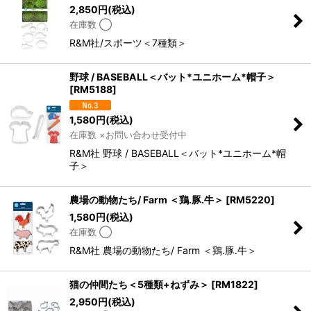
2,850
円
(税込)
在庫数 ◯
R&M社/スポーツ＜7種類＞
野球 / BASEBALL＜バット*ユニホーム*帽子＞
[
RM5188
]
1,580
円
(税込)
在庫数 ×お問い合わせ受付中
R&M社 野球 / BASEBALL＜バット*ユニホーム*帽
子＞
農場の動物たち/ Farm ＜鶏.豚.牛＞
[
RM5220
]
1,580
円
(税込)
在庫数 ◯
R&M社 農場の動物たち/ Farm ＜鶏.豚.牛＞
猫の仲間たち＜5種類+ねずみ＞
[
RM1822
]
2,950
円
(税込)