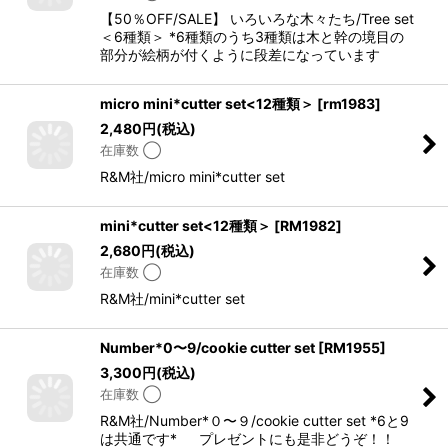
【50％OFF/SALE】 いろいろな木々たち/Tree set
＜6種類＞ *6種類のうち3種類は木と幹の境目の
部分が絵柄が付くように段差になっています
micro mini*cutter set<12種類＞
[
rm1983
]
2,480
円
(税込)
在庫数 ◯
R&M社/micro mini*cutter set
mini*cutter set<12種類＞
[
RM1982
]
2,680
円
(税込)
在庫数 ◯
R&M社/mini*cutter set
Number*0〜9/cookie cutter set
[
RM1955
]
3,300
円
(税込)
在庫数 ◯
R&M社/Number*０〜９/cookie cutter set *6と9
は共通です* プレゼントにも是非どうぞ！！