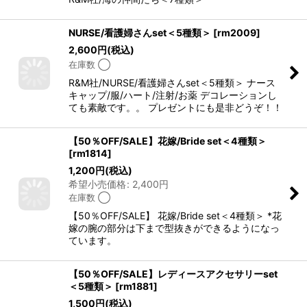
NURSE/看護婦さんset＜5種類＞
[
rm2009
]
2,600
円
(税込)
在庫数 ◯
R&M社/NURSE/看護婦さんset＜5種類＞ ナース
キャップ/服/ハート/注射/お薬 デコレーションし
ても素敵です。。 プレゼントにも是非どうぞ！！
【50％OFF/SALE】花嫁/Bride set＜4種類＞
[
rm1814
]
1,200
円
(税込)
希望小売価格
:
2,400
円
在庫数 ◯
【50％OFF/SALE】 花嫁/Bride set＜4種類＞ *花
嫁の腕の部分は下まで型抜きができるようになっ
ています。
【50％OFF/SALE】レディースアクセサリーset
＜5種類＞
[
rm1881
]
1,500
円
(税込)