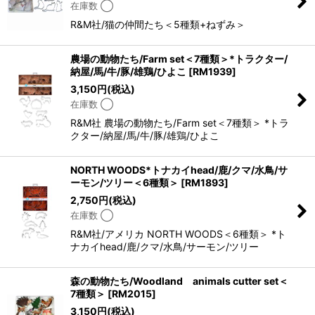
在庫数 ◯
R&M社/猫の仲間たち＜5種類+ねずみ＞
農場の動物たち/Farm set＜7種類＞*トラクター/
納屋/馬/牛/豚/雄鶏/ひよこ
[
RM1939
]
3,150
円
(税込)
在庫数 ◯
R&M社 農場の動物たち/Farm set＜7種類＞ *トラ
クター/納屋/馬/牛/豚/雄鶏/ひよこ
NORTH WOODS*トナカイhead/鹿/クマ/水鳥/サ
ーモン/ツリー＜6種類＞
[
RM1893
]
2,750
円
(税込)
在庫数 ◯
R&M社/アメリカ NORTH WOODS＜6種類＞ *ト
ナカイhead/鹿/クマ/水鳥/サーモン/ツリー
森の動物たち/Woodland animals cutter set＜
7種類＞
[
RM2015
]
3,150
円
(税込)