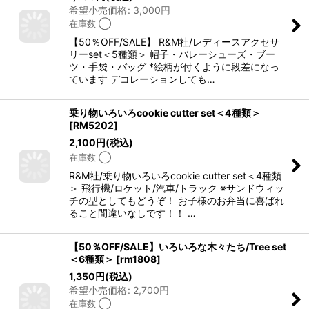
希望小売価格
:
3,000
円
在庫数 ◯
【50％OFF/SALE】 R&M社/レディースアクセサ
リーset＜5種類＞ 帽子・バレーシューズ・ブー
ツ・手袋・バッグ *絵柄が付くように段差になっ
ています デコレーションしても…
乗り物いろいろcookie cutter set＜4種類＞
[
RM5202
]
2,100
円
(税込)
在庫数 ◯
R&M社/乗り物いろいろcookie cutter set＜4種類
＞ 飛行機/ロケット/汽車/トラック ※サンドウィッ
チの型としてもどうぞ！ お子様のお弁当に喜ばれ
ること間違いなしです！！ …
【50％OFF/SALE】いろいろな木々たち/Tree set
＜6種類＞
[
rm1808
]
1,350
円
(税込)
希望小売価格
:
2,700
円
在庫数 ◯