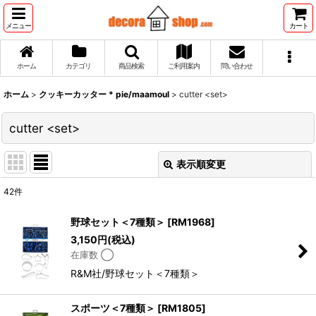
メニュー
カート
ホーム
カテゴリ
商品検索
ご利用案内
問い合わせ
ホーム
>
クッキーカッター * pie/maamoul
>
cutter <set>
cutter <set>
表示順変更
閉じる
42
件
表示数
:
野球セット＜7種類＞
[
RM1968
]
3,150
円
(税込)
並び順
:
在庫数 ◯
R&M社/野球セット＜7種類＞
絞り込む
スポーツ＜7種類＞
[
RM1805
]