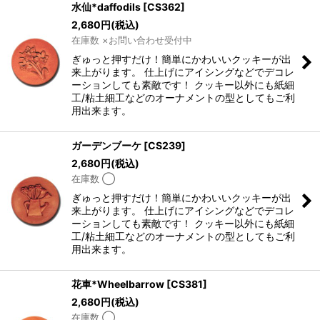
水仙*daffodils
[
CS362
]
2,680
円
(税込)
在庫数 ×お問い合わせ受付中
ぎゅっと押すだけ！簡単にかわいいクッキーが出
来上がります。 仕上げにアイシングなどでデコレ
ーションしても素敵です！ クッキー以外にも紙細
工/粘土細工などのオーナメントの型としてもご利
用出来ます。
ガーデンブーケ
[
CS239
]
2,680
円
(税込)
在庫数 ◯
ぎゅっと押すだけ！簡単にかわいいクッキーが出
来上がります。 仕上げにアイシングなどでデコレ
ーションしても素敵です！ クッキー以外にも紙細
工/粘土細工などのオーナメントの型としてもご利
用出来ます。
花車*Wheelbarrow
[
CS381
]
2,680
円
(税込)
在庫数 ◯