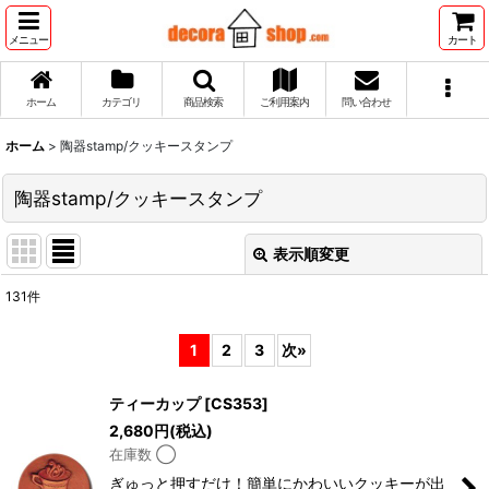
メニュー
カート
ホーム
カテゴリ
商品検索
ご利用案内
問い合わせ
ホーム
>
陶器stamp/クッキースタンプ
陶器stamp/クッキースタンプ
表示順変更
閉じる
131
件
サブカテゴリ
:
1
2
3
次
»
表示数
:
ティーカップ
[
CS353
]
2,680
円
(税込)
並び順
:
在庫数 ◯
ぎゅっと押すだけ！簡単にかわいいクッキーが出