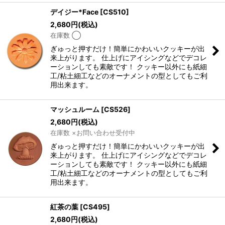
デイジー*Face
[
CS510
]
2,680
円
(税込)
在庫数 ◯
ぎゅっと押すだけ！簡単にかわいいクッキーが出
来上がります。 仕上げにアイシングなどでデコレ
ーションしても素敵です！ クッキー以外にも紙細
工/粘土細工などのオーナメントの型としてもご利
用出来ます。
マッシュルーム
[
CS526
]
2,680
円
(税込)
在庫数 ×お問い合わせ受付中
ぎゅっと押すだけ！簡単にかわいいクッキーが出
来上がります。 仕上げにアイシングなどでデコレ
ーションしても素敵です！ クッキー以外にも紙細
工/粘土細工などのオーナメントの型としてもご利
用出来ます。
紅茶の葉
[
CS495
]
2,680
円
(税込)