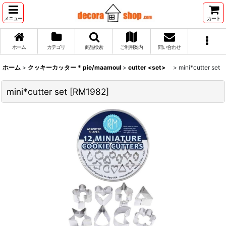
メニュー
カート
ホーム
カテゴリ
商品検索
ご利用案内
問い合わせ
ホーム
>
クッキーカッター * pie/maamoul
>
cutter <set>
>
mini*cutter set
mini*cutter set
[
RM1982
]