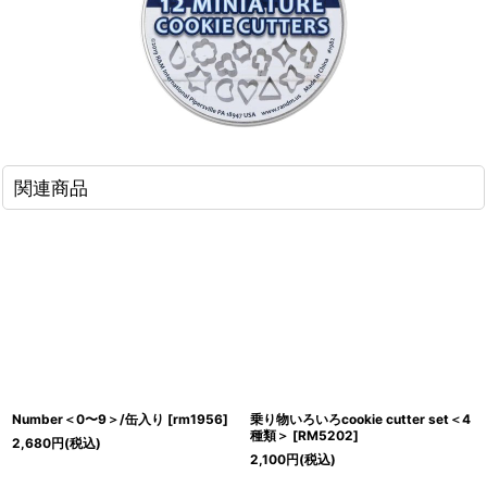
関連商品
Number＜0〜9＞/缶入り
[
rm1956
]
乗り物いろいろcookie cutter set＜4
種類＞
[
RM5202
]
2,680
円
(税込)
2,100
円
(税込)