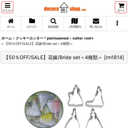
メニュー
カート
ホーム
カテゴリ
商品検索
ご利用案内
問い合わせ
ホーム
>
クッキーカッター * pie/maamoul
>
cutter <set>
>
【50％OFF/SALE】花嫁/Bride set＜4種類＞
【50％OFF/SALE】花嫁/Bride set＜4種類＞
[
rm1814
]