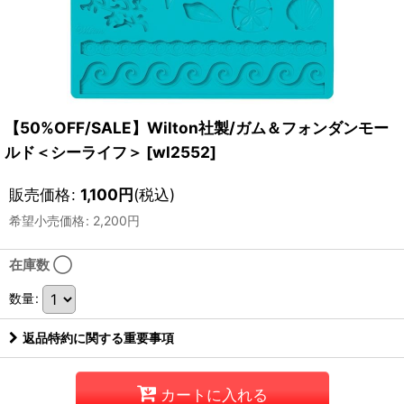
【50%OFF/SALE】Wilton社製/ガム＆フォンダンモー
ルド＜シーライフ＞
[
wl2552
]
販売価格
:
1,100
円
(税込)
希望小売価格
:
2,200
円
在庫数 ◯
数量
:
返品特約に関する重要事項
カートに入れる