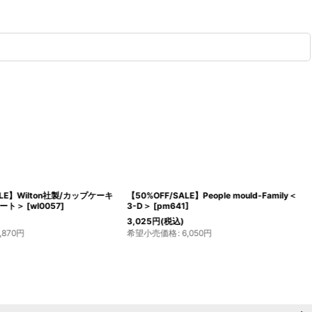
ALE】Wilton社製/カップケーキ
【50%OFF/SALE】People mould-Family＜
ート＞
[
wl0057
]
3-D＞
[
pm641
]
3,025
円
(税込)
1,870
円
希望小売価格
:
6,050
円