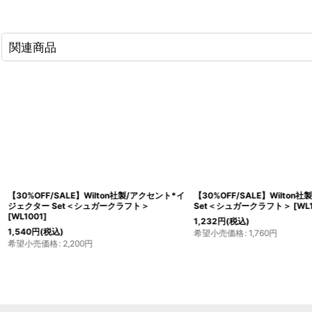
関連商品
【30%OFF/SALE】Wilton社製/アクセント*イ
【30%OFF/SALE】Wilton
ジェクター Set＜シュガークラフト＞
Set＜シュガークラフト＞
[
WL
[
WL1001
]
1,232
円
(税込)
1,540
円
(税込)
希望小売価格
:
1,760
円
希望小売価格
:
2,200
円