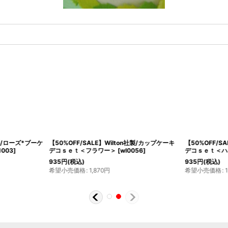
社製/ローズ*ブーケ
【50%OFF/SALE】Wilton社製/カップケーキ
【50%OFF/S
1003
]
デコｓｅｔ＜フラワー＞
[
wl0056
]
デコｓｅｔ＜ハ
935
円
(税込)
935
円
(税込)
希望小売価格
:
1,870
円
希望小売価格
: