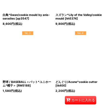
白鳥*Swan/cookie mould by anis-
スズラン*Lily of the Valley/cookie
oaradies
[
ap3547
]
mould
[
hh5374
]
8,600
円
(税込)
9,800
円
(税込)
No.3
No.4
野球 / BASEBALL＜バット*ユニホー
どんぐり/Acone*cookie cutter
ム*帽子＞
[
RM5188
]
[
tk400
]
1,580
円
(税込)
2,200
円
(税込)
カートに入れる