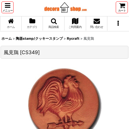
メニュー
カート
ホーム
カテゴリ
商品検索
ご利用案内
問い合わせ
ホーム
>
陶器stamp/クッキースタンプ
>
Rycraft
>
風見鶏
風見鶏
[
CS349
]