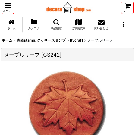
メニュー
カート
ホーム
カテゴリ
商品検索
ご利用案内
問い合わせ
ホーム
>
陶器stamp/クッキースタンプ
>
Rycraft
>
メープルリーフ
メープルリーフ
[
CS242
]