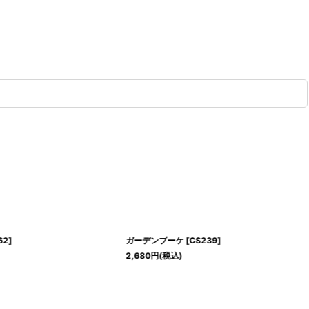
62
]
ガーデンブーケ
[
CS239
]
2,680
円
(税込)