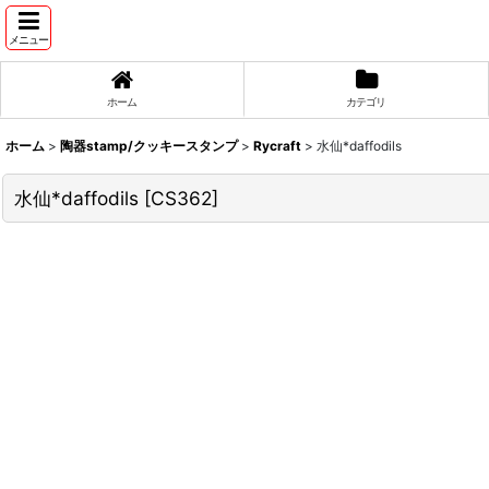
メニュー
ホーム
カテゴリ
ホーム
>
陶器stamp/クッキースタンプ
>
Rycraft
>
水仙*daffodils
水仙*daffodils
[
CS362
]