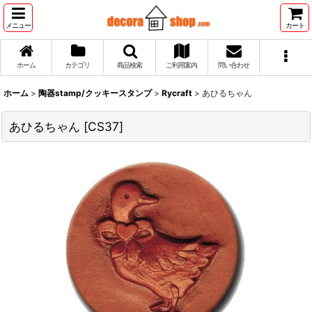
メニュー
カート
ホーム
カテゴリ
商品検索
ご利用案内
問い合わせ
ホーム
>
陶器stamp/クッキースタンプ
>
Rycraft
>
あひるちゃん
あひるちゃん
[
CS37
]