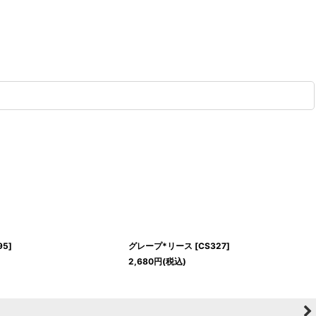
95
]
グレープ*リース
[
CS327
]
2,680
円
(税込)