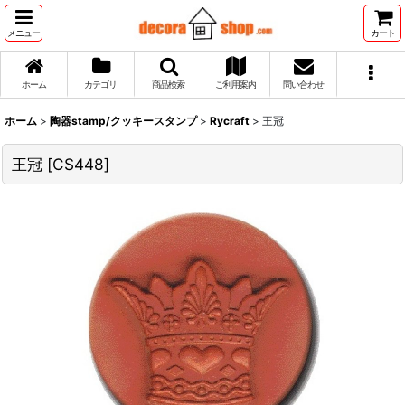
メニュー
カート
ホーム
カテゴリ
商品検索
ご利用案内
問い合わせ
ホーム
>
陶器stamp/クッキースタンプ
>
Rycraft
>
王冠
王冠
[
CS448
]