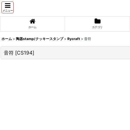
メニュー
ホーム
カテゴリ
ホーム
>
陶器stamp/クッキースタンプ
>
Rycraft
>
音符
音符
[
CS194
]