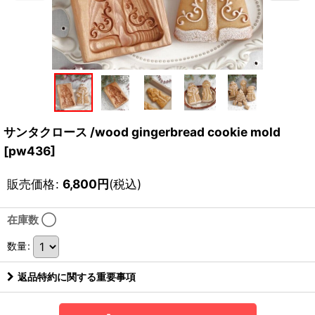
サンタクロース /wood gingerbread cookie mold
[
pw436
]
販売価格
:
6,800
円
(税込)
在庫数 ◯
数量
:
返品特約に関する重要事項