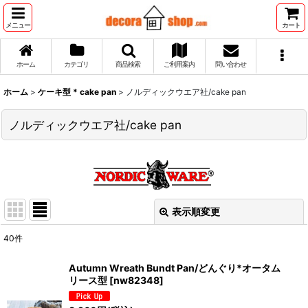
メニュー
カート
ホーム
カテゴリ
商品検索
ご利用案内
問い合わせ
ホーム
>
ケーキ型 * cake pan
>
ノルディックウエア社/cake pan
ノルディックウエア社/cake pan
表示順変更
閉じる
40
件
表示数
:
Autumn Wreath Bundt Pan/どんぐり*オータム
リース型
[
nw82348
]
並び順
: