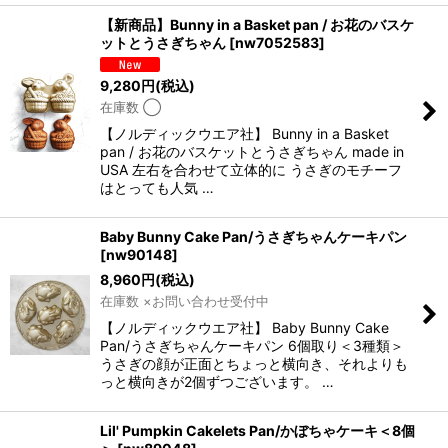
【新商品】Bunny in a Basket pan / お花のバスケ
ットとうさぎちゃん
[
nw7052583
]
9,280
円
(税込)
在庫数 ◯
【ノルディックウエア社】 Bunny in a Basket
pan / お花のバスケットとうさぎちゃん made in
USA 左右を合わせて立体的に うさぎのモチーフ
はとっても人気 …
Baby Bunny Cake Pan/うさぎちゃんケーキパン
[
nw90148
]
8,960
円
(税込)
在庫数 ×お問い合わせ受付中
【ノルディックウエア社】 Baby Bunny Cake
Pan/うさぎちゃんケーキパン 6個取り＜3種類＞
うさぎの顔が正面とちょっと横向き、それよりも
っと横向きが2個ずつございます。 …
Lil' Pumpkin Cakelets Pan/かぼちゃケーキ＜8個