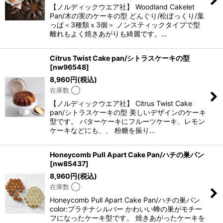
【ノルディックウエア社】 Woodland Cakelet
Pan/木の実のケーキの型 どんぐり/松ぼっくり/葉
っぱ＜3種類ｘ3個＞ ノンスティックタイプで型
離れもよく焼きあがりも綺麗です。…
Citrus Twist Cake pan/シトラスケーキの型
[
nw96548
]
8,960
円
(税込)
在庫数 ◯
【ノルディックウエア社】 Citrus Twist Cake
pan/シトラスケーキの型 美しいデザインのケーキ
型です。 バターケーキにフルーツケーキ、レモン
ケーキなどにも、、 粉糖を振り…
Honeycomb Pull Apart Cake Pan/ハチの巣パン
[
nw85437
]
8,960
円
(税込)
在庫数 ◯
Honeycomb Pull Apart Cake Pan/ハチの巣パン
color:プラチナシルバー かわいい蜂の巣がモチー
フになったケーキ型です。 焼きあがったケーキを