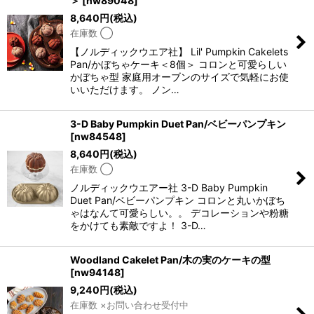
＞
[
nw89048
]
8,640
円
(税込)
在庫数 ◯
【ノルディックウエア社】 Lil' Pumpkin Cakelets
Pan/かぼちゃケーキ＜8個＞ コロンと可愛らしい
かぼちゃ型 家庭用オーブンのサイズで気軽にお使
いいただけます。 ノン…
3-D Baby Pumpkin Duet Pan/ベビーパンプキン
[
nw84548
]
8,640
円
(税込)
在庫数 ◯
ノルディックウエアー社 3-D Baby Pumpkin
Duet Pan/ベビーパンプキン コロンと丸いかぼち
ゃはなんて可愛らしい。。 デコレーションや粉糖
をかけても素敵ですよ！ 3-D…
Woodland Cakelet Pan/木の実のケーキの型
[
nw94148
]
9,240
円
(税込)
在庫数 ×お問い合わせ受付中