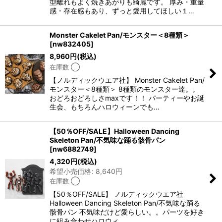
型離れもよく焼きあがりも綺麗です。 厚み・重量
感・存在感もあり、ずっと愛用してほしい１…
Monster Cakelet Pan/モンスター＜8種類＞
[
nw832405
]
8,960
円
(税込)
在庫数 ◯
【ノルディックウエア社】 Monster Cakelet Pan/
モンスター＜8種類＞ 8種類のモンスター達。。
おどろおどろしさmaxです！！ パーティーやお誕
生会、もちろんハロウィーンでも…
【50％OFF/SALE】Halloween Dancing
Skeleton Pan/不気味な踊る骸骨パン
[
nw6882749
]
4,320
円
(税込)
希望小売価格
:
8,640
円
在庫数 ◯
【50％OFF/SALE】 ノルディックウエア社
Halloween Dancing Skeleton Pan/不気味な踊る
骸骨パン 不気味だけど愛らしい。。パーツを好き
に組み合わせハロウィ…