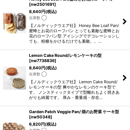
[
nw2501691
]
8,640
円
(税込)
在庫数 ◯
【ノルディックウエア社】 Honey Bee Loaf Pan/
蜜蜂とお花のローフパン とっても素敵な蜜蜂とお
花のローフパン型 アイシングでデコレーションし
ても、粉糖をかけるだけでも素敵。。…
Lemon Cake Round/レモンケーキの型
[
nw7738836
]
8,640
円
(税込)
在庫数 ◯
【ノルディックウエア社】 Lemon Cake Round/
レモンケーキの型 爽やかなレモンのケーキ型で
す。 ノンスティックタイプで型離れもよく焼きあ
がりも綺麗です。 厚み・重量感・存在…
Garden Patch Veggie Pan/ 畑のお野菜 ケーキ型
[
nw50348
]
6,820
円
(税込)