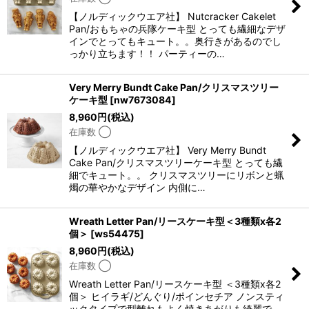
【ノルディックウエア社】 Nutcracker Cakelet
Pan/おもちゃの兵隊ケーキ型 とっても繊細なデザ
インでとってもキュート。。奥行きがあるのでし
っかり立ちます！！ パーティーの…
Very Merry Bundt Cake Pan/クリスマスツリー
ケーキ型
[
nw7673084
]
8,960
円
(税込)
在庫数 ◯
【ノルディックウエア社】 Very Merry Bundt
Cake Pan/クリスマスツリーケーキ型 とっても繊
細でキュート。。 クリスマスツリーにリボンと蝋
燭の華やかなデザイン 内側に…
Wreath Letter Pan/リースケーキ型＜3種類x各2
個＞
[
ws54475
]
8,960
円
(税込)
在庫数 ◯
Wreath Letter Pan/リースケーキ型 ＜3種類x各2
個＞ ヒイラギ/どんぐり/ポインセチア ノンスティ
ックタイプで型離れもよく焼きあがりも綺麗で