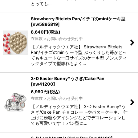
とっても…
Strawberry Bitelets Pan/イチゴのminiケーキ型
[
nw5895819
]
8,640
円
(税込)
在庫数 ×お問い合わせ受付中
【ノルディックウエア社】 Strawberry Bitelets
Pan/イチゴのminiケーキ型 ぷっくりした苺がとっ
てもキュートな一口サイズのケーキ型 ノンスティ
ックタイプで型離れもよく…
3-D Easter Bunny*うさぎ/Cake Pan
[
nw41200
]
6,980
円
(税込)
在庫数 ×お問い合わせ受付中
【ノルディックウエア社】 3-D Easter Bunny*う
さぎ/Cake Pan チョコレートやバターケーキ、 仕
上げに粉糖やアイシングなどでデコレーションし
ても可愛いです！ パン型に…