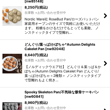
[
nw85148
]
8,250
円
(税込)
在庫数 ×お問い合わせ受付中
Nordic Ware社 RoseBud Pan/ローズバットパン
家庭用オーブンのサイズで気軽にお使いいただけ
ます。 粉糖をかけるだけでもとっても素敵。 ノ
ンスティックタイプで型離れ…
どんぐり/葉っぱ/かぼちゃ*Autumn Delights
Cakelet Pan
[
nw92048
]
8,640
円
(税込)
在庫数 ×お問い合わせ受付中
【ノルディックウエア社】 どんぐり＆葉っぱ＆か
ぼちゃ/Autumn Delights Cakelet Pan どんぐり/
葉っぱ/かぼちゃ＜2種類＞ ノンスティックタイプ
で型離れもよく焼き…
Spooky Skeleton Pan/不気味な骸骨ケーキパン
[
nw60841
]
8,960
円
(税込)
在庫数 ×お問い合わせ受付中