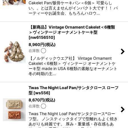
Cakelet Pan/骸骨ケーキパン＜6個＞ 可愛らし
い。。とは言えませんがインパクト大です！！ パ
ーティーやお誕生会、もちろんハロウ…
【新商品】Vintage Ornament Cakelet＜6種類
＞ヴィンテージ オーナメントケーキ型
[
nw6156510
]
8,960
円
(税込)
在庫数 ◯
【ノルディックウエア社】 Vintage Ornament
Cakelet＜6種類＞ ヴィンテージ オーナメントケ
ーキ型 made in USA 6種類の素敵なオーナメント
冬の時期の主…
Twas The Night Loaf Pan/サンタクロース ローフ
型
[
ws556
]
8,670
円
(税込)
在庫数 ◯
Twas The Night Loaf Pan/サンタクロース*ロー
フ型。 ノンスティックタイプで型離れもよく焼き
あがりも綺麗です。 厚み・重量感・存在感もあ