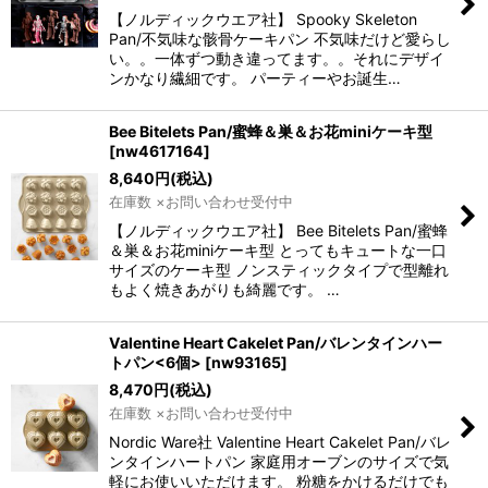
【ノルディックウエア社】 Spooky Skeleton
Pan/不気味な骸骨ケーキパン 不気味だけど愛らし
い。。一体ずつ動き違ってます。。それにデザイ
ンかなり繊細です。 パーティーやお誕生…
Bee Bitelets Pan/蜜蜂＆巣＆お花miniケーキ型
[
nw4617164
]
8,640
円
(税込)
在庫数 ×お問い合わせ受付中
【ノルディックウエア社】 Bee Bitelets Pan/蜜蜂
＆巣＆お花miniケーキ型 とってもキュートな一口
サイズのケーキ型 ノンスティックタイプで型離れ
もよく焼きあがりも綺麗です。 …
Valentine Heart Cakelet Pan/バレンタインハー
トパン<6個>
[
nw93165
]
8,470
円
(税込)
在庫数 ×お問い合わせ受付中
Nordic Ware社 Valentine Heart Cakelet Pan/バレ
ンタインハートパン 家庭用オーブンのサイズで気
軽にお使いいただけます。 粉糖をかけるだけでも