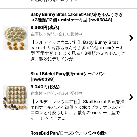
Baby Bunny Bites cakelet Pan/赤ちゃんうさぎ
＜3種類/12個＞miniケーキ型
[
nw95848
]
8,960
円
(税込)
在庫数 ×お問い合わせ受付中
【ノルディックウエア社】 Baby Bunny Bites
cakelet Pan/赤ちゃんうさぎ＜12個＞miniケーキ
型 可愛すぎ！！ よく見ると3種類の赤ちゃんうさ
ぎ。微妙にデザインが…
Skull Bitelet Pan/骸骨miniケーキパン
[
nw90398
]
8,640
円
(税込)
在庫数 ×お問い合わせ受付中
【ノルディックウエア社】 Skull Bitelet Pan/骸骨
miniケーキパン＜20個＞ color:プラチナシルバー
コロンと可愛らしい。。骸骨のminiケーキ型で
す！！ ベビーカ…
RoseBud Pan/ローズバットパン<6個>