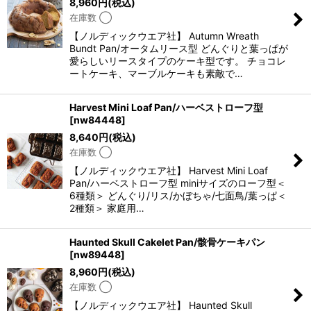
8,960
円
(税込)
在庫数 ◯
絞り込む
【ノルディックウエア社】 Autumn Wreath
Bundt Pan/オータムリース型 どんぐりと葉っぱが
愛らしいリースタイプのケーキ型です。 チョコレ
ートケーキ、マーブルケーキも素敵で…
Harvest Mini Loaf Pan/ハーベストローフ型
[
nw84448
]
8,640
円
(税込)
在庫数 ◯
【ノルディックウエア社】 Harvest Mini Loaf
Pan/ハーベストローフ型 miniサイズのローフ型＜
6種類＞ どんぐり/リス/かぼちゃ/七面鳥/葉っぱ＜
2種類＞ 家庭用…
Haunted Skull Cakelet Pan/骸骨ケーキパン
[
nw89448
]
8,960
円
(税込)
在庫数 ◯
【ノルディックウエア社】 Haunted Skull