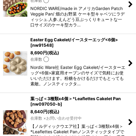
在庫数 ◯
NORDIC WARE/made in アメリカGarden Patch
Veggie Pan/ 畑のお野菜 ケーキ型キャベツにラデ
ィッシュ.人参.えんどう豆ぷっくりキュートな一
口サイズのケーキ型カラ…
Easter Egg Cakelet/イースターエッグ<6個>
[
nw91548
]
8,690
円
(税込)
在庫数 ◯
Nordic Ware社 Easter Egg Cakelet/イースターエ
ッグ<6個>家庭用オーブンのサイズで気軽にお使
いいただけます。粉糖をかけるだけでもとっても
素敵。ノンスティックタ…
葉っぱ＜3種類x4個＞*Leaflettes Cakelet Pan
[
nw097050-b
]
8,640
円
(税込)
在庫数 ×お問い合わせ受付中
【ノルディックウエア社】葉っぱ＜3種類x4個＞
*Leaflettes Cakelet Panノンスティックタイプで