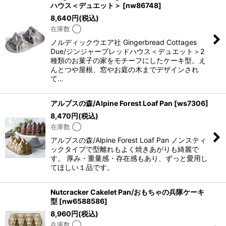
ハウス＜デュエット＞
[
nw86748
]
8,640
円
(税込)
在庫数 ◯
ノルディックウエア社 Gingerbread Cottages
Due/ジンジャーブレッドハウス＜デュエット＞2
種類のお菓子の家をモチーフにしたケーキ型。え
んとつや屋根、窓やお庭の木までデザインされ
て…
アルプスの森/Alpine Forest Loaf Pan
[
ws7306
]
8,470
円
(税込)
在庫数 ◯
アルプスの森/Alpine Forest Loaf Pan ノンスティ
ックタイプで型離れもよく焼きあがりも綺麗で
す。 厚み・重量感・存在感もあり、ずっと愛用し
てほしい１品です。
Nutcracker Cakelet Pan/おもちゃの兵隊ケーキ
型
[
nw6588586
]
8,960
円
(税込)
在庫数 ◯