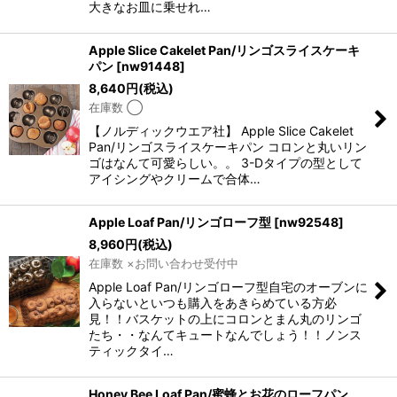
大きなお皿に乗せれ…
Apple Slice Cakelet Pan/リンゴスライスケーキ
パン
[
nw91448
]
8,640
円
(税込)
在庫数 ◯
【ノルディックウエア社】 Apple Slice Cakelet
Pan/リンゴスライスケーキパン コロンと丸いリン
ゴはなんて可愛らしい。。 3-Dタイプの型として
アイシングやクリームで合体…
Apple Loaf Pan/リンゴローフ型
[
nw92548
]
8,960
円
(税込)
在庫数 ×お問い合わせ受付中
Apple Loaf Pan/リンゴローフ型自宅のオーブンに
入らないといつも購入をあきらめている方必
見！！バスケットの上にコロンとまん丸のリンゴ
たち・・なんてキュートなんでしょう！！ノンス
ティックタイ…
Honey Bee Loaf Pan/蜜蜂とお花のローフパン