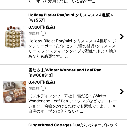
り、ずっと愛用してほしい１品です…
Holiday Bitelet Pan/mini クリスマス＜4種類＞
[
ws557
]
8,960
円
(税込)
在庫数 ◯
Holiday Bitelet Pan/mini クリスマス＜4種類＞ ジ
ンジャーボーイ/プレゼント/雪の結晶/クリスマス
リース ノンスティックタイプで型離れもよく焼き
あがりも綺麗です。 …
雪だるま/Winter Wonderland Loaf Pan
[
nw008913
]
8,470
円
(税込)
在庫数 ◯
【ノルディックウエア社】 雪だるま/Winter
Wonderland Loaf Pan アイシングなどでデコレー
ション、粉糖をかけるだけでも素敵ですよ。。 ※
自宅のオーブンに入らないと…
Gingerbread Cottages Due/ジンジャーブレッド