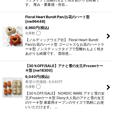
す。 厚み・重量感・存在…
Floral Heart Bundt Pan/お花のハート型
[
nw96448
]
8,960
円
(税込)
在庫数 ◯
【ノルディックウエア社】 Floral Heart Bundt
Pan/お花のハート型 ゴージャスなお花のハートケ
ーキ型 ノンスティックタイプで型離れもよく焼き
あがりも綺麗です。 普段使…
【30％OFF/SALE】アナと雪の女王/Frozenケー
キ型
[
nw18300
]
6,040
円
(税込)
希望小売価格
:
8,640
円
在庫数 ◯
【30％OFF/SALE】 NORDIC WARE アナと雪の女
王/Frozenケーキ型 Disny大人気のアナと雪の女王
のケーキ型 家庭用オーブンのサイズで気軽にお使
いいただけます。 …