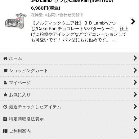
3-D Lamb*ひつじ/Cake Pan
[
nw41100
]
6,980
円
(税込)
在庫数 ×お問い合わせ受付中
【ノルディックウエア社】 3-D Lamb*ひつ
じ/Cake Pan チョコレートやバターケーキ、 仕上
げに粉糖やアイシングなどでデコレーションして
も可愛いです！ パン型にもお勧めです。 …
ホーム
ショッピングカート
マイページ
お気に入り
最近チェックしたアイテム
特定商取引法表示
ご利用案内