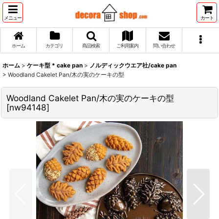
メニュー
カート
ホーム
カテゴリ
商品検索
ご利用案内
問い合わせ
ホーム
>
ケーキ型 * cake pan
>
ノルディックウエア社/cake pan
>
Woodland Cakelet Pan/木の実のケーキの型
Woodland Cakelet Pan/木の実のケーキの型
[
nw94148
]