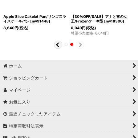
Apple Slice Cakelet Pan/リンゴスラ
【30％OFF/SALE】アナと雪の女
イスケーキパン
[
nw91448
]
王/Frozenケーキ型
[
nw18300
]
8,640
円
(税込)
6,040
円
(税込)
希望小売価格
:
8,640
円
ホーム
ショッピングカート
マイページ
お気に入り
最近チェックしたアイテム
特定商取引法表示
ご利用案内