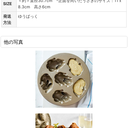
＜約＞直径30.7cm *正面を向いたうさぎのサイズ：11ｘ
SIZE
8.3cm 高さ6cm
発送
ゆうぱっく
方法
他の写真