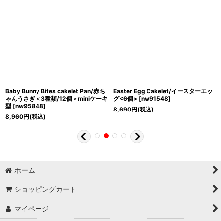
Baby Bunny Bites cakelet Pan/赤ち
Easter Egg Cakelet/イースターエッ
ゃんうさぎ＜3種類/12個＞miniケーキ
グ<6個>
[
nw91548
]
型
[
nw95848
]
8,690
円
(税込)
8,960
円
(税込)
ホーム
ショッピングカート
マイページ