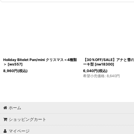
Holiday Bitelet Pan/mini クリスマス＜4種類
【30％OFF/SALE】アナと雪の
＞
[
ws557
]
ーキ型
[
nw18300
]
8,960
円
(税込)
6,040
円
(税込)
希望小売価格
:
8,640
円
ホーム
ショッピングカート
マイページ