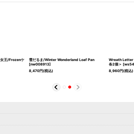
女王/Frozenケ
雪だるま/Winter Wonderland Loaf Pan
Wreath Let
[
nw008913
]
各2個＞
[
ws54
8,470
円
(税込)
8,960
円
(税込)