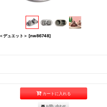
ハウス＜デュエット＞
[
nw86748
]
カートに入れる
お問い合わせ