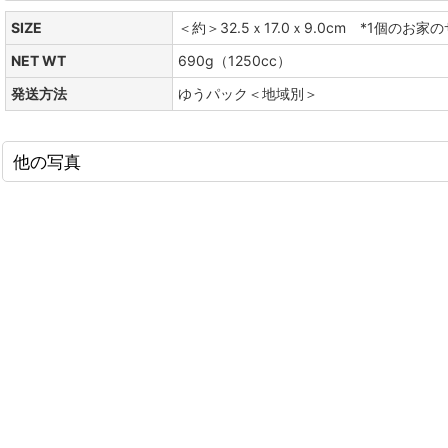
SIZE
＜約＞32.5ｘ17.0ｘ9.0cm *1個のお家のサ
NET WT
690g（1250cc）
発送方法
ゆうパック＜地域別＞
他の写真