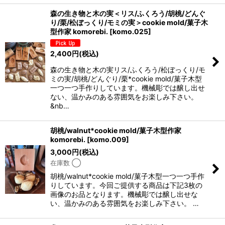
森の生き物と木の実＜リス/ふくろう/胡桃/どんぐ
り/栗/松ぼっくり/モミの実＞cookie mold/菓子木
型作家 komorebi.
[
komo.025
]
2,400
円
(税込)
森の生き物と木の実リス/ふくろう/松ぼっくり/モ
ミの実/胡桃/どんぐり/栗*cookie mold/菓子木型
一つ一つ手作りしています。機械彫では醸し出せ
ない、温かみのある雰囲気をお楽しみ下さい。
&nb…
胡桃/walnut*cookie mold/菓子木型作家
komorebi.
[
komo.009
]
3,000
円
(税込)
在庫数 ◯
胡桃/walnut*cookie mold/菓子木型一つ一つ手作
りしています。今回ご提供する商品は下記3枚の
画像のお品となります。機械彫では醸し出せな
い、温かみのある雰囲気をお楽しみ下さい。 …