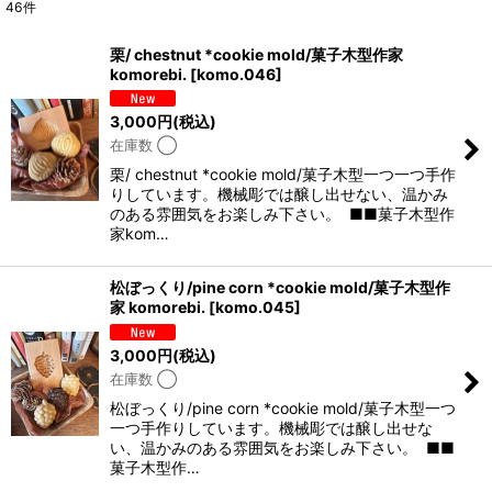
46
件
表示数
:
栗/ chestnut *cookie mold/菓子木型作家
komorebi.
[
komo.046
]
並び順
:
3,000
円
(税込)
在庫数 ◯
絞り込む
栗/ chestnut *cookie mold/菓子木型一つ一つ手作
りしています。機械彫では醸し出せない、温かみ
のある雰囲気をお楽しみ下さい。 ■■菓子木型作
家kom…
松ぼっくり/pine corn *cookie mold/菓子木型作
家 komorebi.
[
komo.045
]
3,000
円
(税込)
在庫数 ◯
松ぼっくり/pine corn *cookie mold/菓子木型一つ
一つ手作りしています。機械彫では醸し出せな
い、温かみのある雰囲気をお楽しみ下さい。 ■■
菓子木型作…