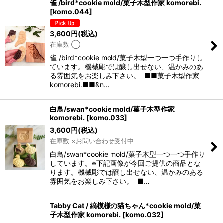
雀 /bird*cookie mold/菓子木型作家 komorebi.
[
komo.044
]
3,600
円
(税込)
在庫数 ◯
雀 /bird*cookie mold/菓子木型一つ一つ手作りし
ています。機械彫では醸し出せない、温かみのあ
る雰囲気をお楽しみ下さい。 ■■菓子木型作家
komorebi.■■&n…
白鳥/swan*cookie mold/菓子木型作家
komorebi.
[
komo.033
]
3,600
円
(税込)
在庫数 ×お問い合わせ受付中
白鳥/swan*cookie mold/菓子木型一つ一つ手作り
しています。※下記画像が今回ご提供の商品とな
ります。機械彫では醸し出せない、温かみのある
雰囲気をお楽しみ下さい。 ■…
Tabby Cat / 縞模様の猫ちゃん*cookie mold/菓
子木型作家 komorebi.
[
komo.032
]