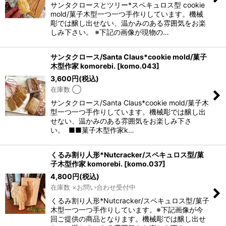
サンタクロースとツリー*スペキュロス型 cookie
mold/菓子木型一つ一つ手作りしています。機械
彫では醸し出せない、温かみのある雰囲気をお楽
しみ下さい。 ※下記の画像が現物の…
サンタクロース/Santa Claus*cookie mold/菓子
木型作家 komorebi.
[
komo.043
]
3,600
円
(税込)
在庫数 ◯
サンタクロース/Santa Claus*cookie mold/菓子木
型一つ一つ手作りしています。機械彫では醸し出
せない、温かみのある雰囲気をお楽しみ下さ
い。 ■■菓子木型作家k…
くるみ割り人形*Nutcracker/スペキュロス型/菓
子木型作家 komorebi.
[
komo.037
]
4,800
円
(税込)
在庫数 ×お問い合わせ受付中
くるみ割り人形*Nutcracker/スペキュロス型/菓子
木型一つ一つ手作りしています。※下記画像が今
回ご提供の商品となります。機械彫では醸し出せ