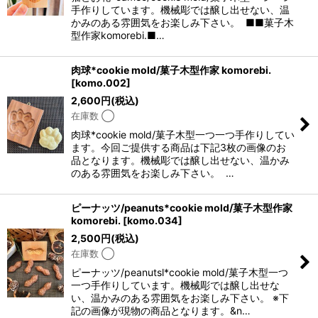
手作りしています。機械彫では醸し出せない、温
かみのある雰囲気をお楽しみ下さい。 ■■菓子木
型作家komorebi.■…
肉球*cookie mold/菓子木型作家 komorebi.
[
komo.002
]
2,600
円
(税込)
在庫数 ◯
肉球*cookie mold/菓子木型一つ一つ手作りしてい
ます。今回ご提供する商品は下記3枚の画像のお
品となります。機械彫では醸し出せない、温かみ
のある雰囲気をお楽しみ下さい。 …
ピーナッツ/peanuts*cookie mold/菓子木型作家
komorebi.
[
komo.034
]
2,500
円
(税込)
在庫数 ◯
ピーナッツ/peanutsl*cookie mold/菓子木型一つ
一つ手作りしています。機械彫では醸し出せな
い、温かみのある雰囲気をお楽しみ下さい。 ※下
記の画像が現物の商品となります。&n…