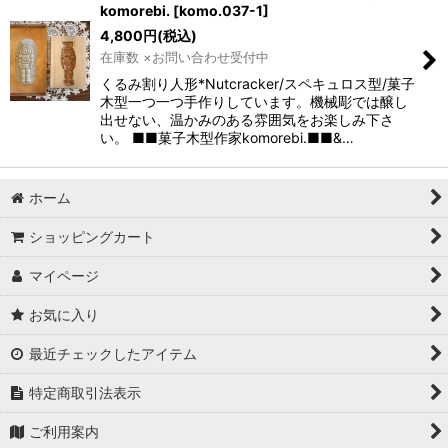
komorebi.
[
komo.037-1
]
4,800
円
(税込)
在庫数 ×お問い合わせ受付中
くるみ割り人形*Nutcracker/スペキュロス型/菓子
木型一つ一つ手作りしています。機械彫では醸し
出せない、温かみのある雰囲気をお楽しみ下さ
い。 ■■菓子木型作家komorebi.■■&…
ホーム
ショッピングカート
マイページ
お気に入り
最近チェックしたアイテム
特定商取引法表示
ご利用案内