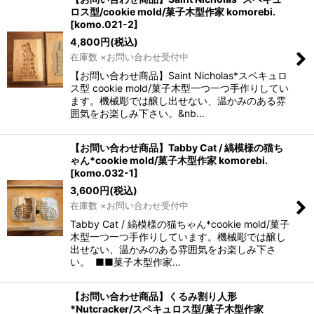
ロス型/cookie mold/菓子木型作家 komorebi.
[
komo.021-2
]
4,800
円
(税込)
在庫数 ×お問い合わせ受付中
【お問い合わせ商品】Saint Nicholas*スペキュロ
ス型 cookie mold/菓子木型一つ一つ手作りしてい
ます。機械彫では醸し出せない、温かみのある雰
囲気をお楽しみ下さい。&nb…
【お問い合わせ商品】Tabby Cat / 縞模様の猫ち
ゃん*cookie mold/菓子木型作家 komorebi.
[
komo.032-1
]
3,600
円
(税込)
在庫数 ×お問い合わせ受付中
Tabby Cat / 縞模様の猫ちゃん*cookie mold/菓子
木型一つ一つ手作りしています。機械彫では醸し
出せない、温かみのある雰囲気をお楽しみ下さ
い。 ■■菓子木型作家…
【お問い合わせ商品】くるみ割り人形
*Nutcracker/スペキュロス型/菓子木型作家