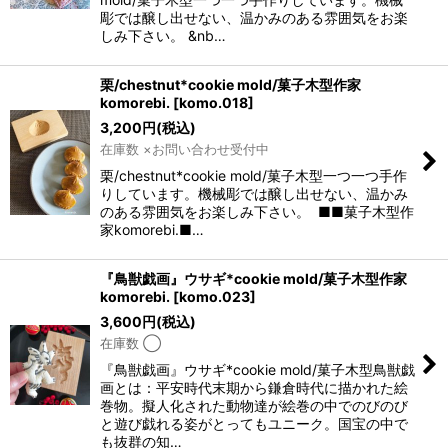
彫では醸し出せない、温かみのある雰囲気をお楽
しみ下さい。 &nb…
栗/chestnut*cookie mold/菓子木型作家
komorebi.
[
komo.018
]
3,200
円
(税込)
在庫数 ×お問い合わせ受付中
栗/chestnut*cookie mold/菓子木型一つ一つ手作
りしています。機械彫では醸し出せない、温かみ
のある雰囲気をお楽しみ下さい。 ■■菓子木型作
家komorebi.■…
『鳥獣戯画』ウサギ*cookie mold/菓子木型作家
komorebi.
[
komo.023
]
3,600
円
(税込)
在庫数 ◯
『鳥獣戯画』ウサギ*cookie mold/菓子木型鳥獣戯
画とは：平安時代末期から鎌倉時代に描かれた絵
巻物。擬人化された動物達が絵巻の中でのびのび
と遊び戯れる姿がとってもユニーク。国宝の中で
も抜群の知…