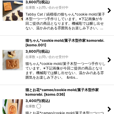
3,600
円
(税込)
在庫数 ×お問い合わせ受付中
Tabby Cat / 縞模様の猫ちゃん*cookie mold/菓子
木型一つ一つ手作りしています。※下記画像が今
回ご提供の商品となります。機械彫では醸し出せ
ない、温かみのある雰囲気をお楽しみ下さい。…
猫ちゃん*cookie mold/菓子木型作家 komorebi.
[
komo.001
]
3,600
円
(税込)
在庫数 ×お問い合わせ受付中
猫ちゃん*cookie mold/菓子木型一つ一つ手作りし
ています。※下記画像が今回ご提供の商品となり
ます。機械彫では醸し出せない、温かみのある雰
囲気をお楽しみ下さい。 &nbs…
猫とお花*cameo/cookie mold/菓子木型作家
komorebi.
[
komo.036
]
3,400
円
(税込)
在庫数 ◯
猫とお花*cameo/cookie mold/菓子木型一つ一つ