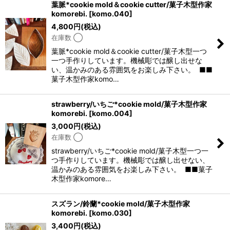
葉脈*cookie mold＆cookie cutter/菓子木型作家
komorebi.
[
komo.040
]
4,800
円
(税込)
在庫数 ◯
葉脈*cookie mold＆cookie cutter/菓子木型一つ
一つ手作りしています。機械彫では醸し出せな
い、温かみのある雰囲気をお楽しみ下さい。 ■■
菓子木型作家komo…
strawberry/いちご*cookie mold/菓子木型作家
komorebi.
[
komo.004
]
3,000
円
(税込)
在庫数 ◯
strawberry/いちご*cookie mold/菓子木型一つ一
つ手作りしています。機械彫では醸し出せない、
温かみのある雰囲気をお楽しみ下さい。 ■■菓子
木型作家komore…
スズラン/鈴蘭*cookie mold/菓子木型作家
komorebi.
[
komo.030
]
3,400
円
(税込)