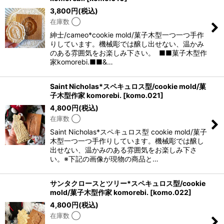
3,800
円
(税込)
在庫数 ◯
紳士/cameo*cookie mold/菓子木型一つ一つ手作
りしています。機械彫では醸し出せない、温かみ
のある雰囲気をお楽しみ下さい。 ■■菓子木型作
家komorebi.■■&…
Saint Nicholas*スペキュロス型/cookie mold/菓
子木型作家 komorebi.
[
komo.021
]
4,800
円
(税込)
在庫数 ◯
Saint Nicholas*スペキュロス型 cookie mold/菓子
木型一つ一つ手作りしています。機械彫では醸し
出せない、温かみのある雰囲気をお楽しみ下さ
い。※下記の画像が現物の商品と…
サンタクロースとツリー*スペキュロス型/cookie
mold/菓子木型作家 komorebi.
[
komo.022
]
4,800
円
(税込)
在庫数 ◯