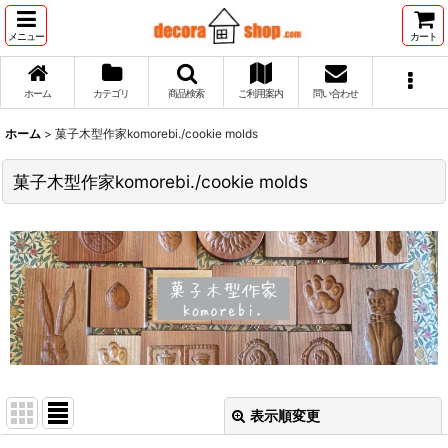
メニュー
カート
ホーム
カテゴリ
商品検索
ご利用案内
問い合わせ
ホーム
>
菓子木型作家komorebi./cookie molds
菓子木型作家komorebi./cookie molds
表示順変更
閉じる