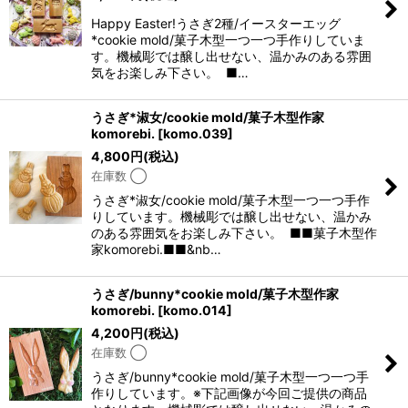
Happy Easter!うさぎ2種/イースターエッグ
*cookie mold/菓子木型一つ一つ手作りしていま
す。機械彫では醸し出せない、温かみのある雰囲
気をお楽しみ下さい。 ■…
うさぎ*淑女/cookie mold/菓子木型作家
komorebi.
[
komo.039
]
4,800
円
(税込)
在庫数 ◯
うさぎ*淑女/cookie mold/菓子木型一つ一つ手作
りしています。機械彫では醸し出せない、温かみ
のある雰囲気をお楽しみ下さい。 ■■菓子木型作
家komorebi.■■&nb…
うさぎ/bunny*cookie mold/菓子木型作家
komorebi.
[
komo.014
]
4,200
円
(税込)
在庫数 ◯
うさぎ/bunny*cookie mold/菓子木型一つ一つ手
作りしています。※下記画像が今回ご提供の商品