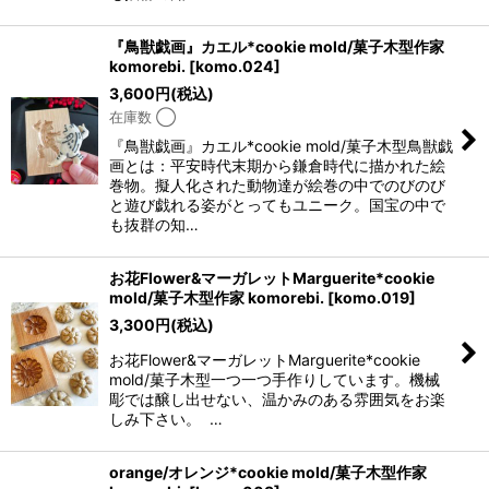
『鳥獣戯画』カエル*cookie mold/菓子木型作家
komorebi.
[
komo.024
]
3,600
円
(税込)
在庫数 ◯
『鳥獣戯画』カエル*cookie mold/菓子木型鳥獣戯
画とは：平安時代末期から鎌倉時代に描かれた絵
巻物。擬人化された動物達が絵巻の中でのびのび
と遊び戯れる姿がとってもユニーク。国宝の中で
も抜群の知…
お花Flower&マーガレットMarguerite*cookie
mold/菓子木型作家 komorebi.
[
komo.019
]
3,300
円
(税込)
お花Flower&マーガレットMarguerite*cookie
mold/菓子木型一つ一つ手作りしています。機械
彫では醸し出せない、温かみのある雰囲気をお楽
しみ下さい。 …
orange/オレンジ*cookie mold/菓子木型作家