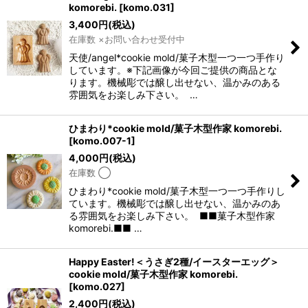
komorebi.
[
komo.031
]
3,400
円
(税込)
在庫数 ×お問い合わせ受付中
天使/angel*cookie mold/菓子木型一つ一つ手作り
しています。※下記画像が今回ご提供の商品とな
ります。機械彫では醸し出せない、温かみのある
雰囲気をお楽しみ下さい。 …
ひまわり*cookie mold/菓子木型作家 komorebi.
[
komo.007-1
]
4,000
円
(税込)
在庫数 ◯
ひまわり*cookie mold/菓子木型一つ一つ手作りし
ています。機械彫では醸し出せない、温かみのあ
る雰囲気をお楽しみ下さい。 ■■菓子木型作家
komorebi.■■ …
Happy Easter!＜うさぎ2種/イースターエッグ＞
cookie mold/菓子木型作家 komorebi.
[
komo.027
]
2,400
円
(税込)