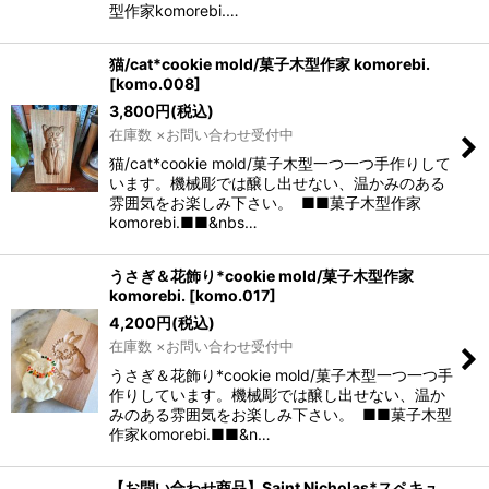
型作家komorebi.…
猫/cat*cookie mold/菓子木型作家 komorebi.
[
komo.008
]
3,800
円
(税込)
在庫数 ×お問い合わせ受付中
猫/cat*cookie mold/菓子木型一つ一つ手作りして
います。機械彫では醸し出せない、温かみのある
雰囲気をお楽しみ下さい。 ■■菓子木型作家
komorebi.■■&nbs…
うさぎ＆花飾り*cookie mold/菓子木型作家
komorebi.
[
komo.017
]
4,200
円
(税込)
在庫数 ×お問い合わせ受付中
うさぎ＆花飾り*cookie mold/菓子木型一つ一つ手
作りしています。機械彫では醸し出せない、温か
みのある雰囲気をお楽しみ下さい。 ■■菓子木型
作家komorebi.■■&n…
【お問い合わせ商品】Saint Nicholas*スペキュ