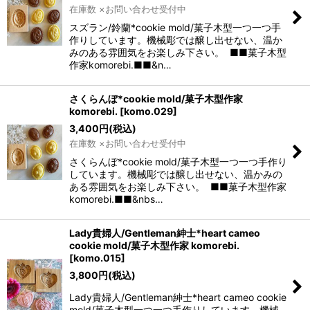
在庫数 ×お問い合わせ受付中
スズラン/鈴蘭*cookie mold/菓子木型一つ一つ手
作りしています。機械彫では醸し出せない、温か
みのある雰囲気をお楽しみ下さい。 ■■菓子木型
作家komorebi.■■&n…
さくらんぼ*cookie mold/菓子木型作家
komorebi.
[
komo.029
]
3,400
円
(税込)
在庫数 ×お問い合わせ受付中
さくらんぼ*cookie mold/菓子木型一つ一つ手作り
しています。機械彫では醸し出せない、温かみの
ある雰囲気をお楽しみ下さい。 ■■菓子木型作家
komorebi.■■&nbs…
Lady貴婦人/Gentleman紳士*heart cameo
cookie mold/菓子木型作家 komorebi.
[
komo.015
]
3,800
円
(税込)
Lady貴婦人/Gentleman紳士*heart cameo cookie
mold/菓子木型一つ一つ手作りしています。機械