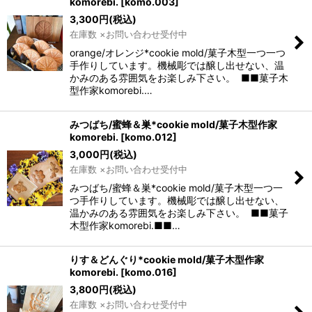
komorebi.
[
komo.003
]
3,300
円
(税込)
在庫数 ×お問い合わせ受付中
orange/オレンジ*cookie mold/菓子木型一つ一つ
手作りしています。機械彫では醸し出せない、温
かみのある雰囲気をお楽しみ下さい。 ■■菓子木
型作家komorebi.…
みつばち/蜜蜂＆巣*cookie mold/菓子木型作家
komorebi.
[
komo.012
]
3,000
円
(税込)
在庫数 ×お問い合わせ受付中
みつばち/蜜蜂＆巣*cookie mold/菓子木型一つ一
つ手作りしています。機械彫では醸し出せない、
温かみのある雰囲気をお楽しみ下さい。 ■■菓子
木型作家komorebi.■■…
りす＆どんぐり*cookie mold/菓子木型作家
komorebi.
[
komo.016
]
3,800
円
(税込)
在庫数 ×お問い合わせ受付中