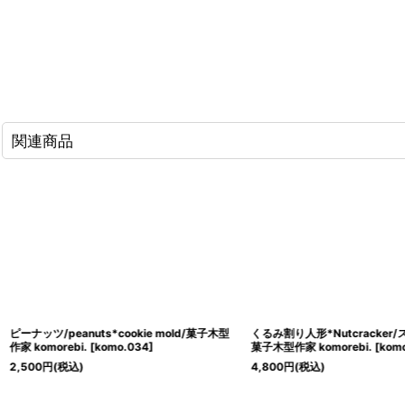
関連商品
ピーナッツ/peanuts*cookie mold/菓子木型
くるみ割り人形*Nutcracker
作家 komorebi.
[
komo.034
]
菓子木型作家 komorebi.
[
kom
2,500
円
(税込)
4,800
円
(税込)