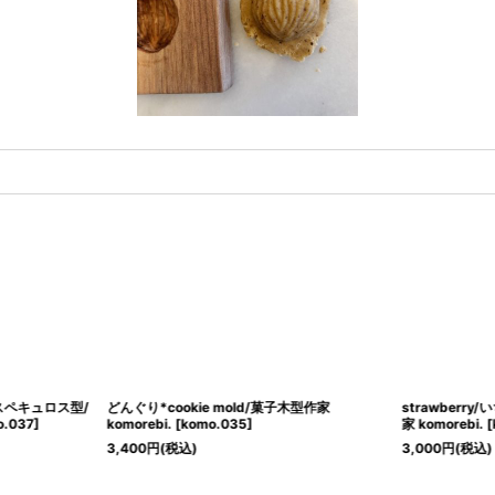
/スペキュロス型/
どんぐり*cookie mold/菓子木型作家
strawberry
o.037
]
komorebi.
[
komo.035
]
家 komorebi.
[
3,400
円
(税込)
3,000
円
(税込)