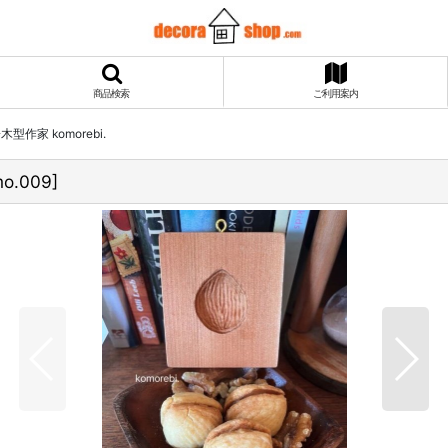
商品検索
ご利用案内
子木型作家 komorebi.
mo.009
]