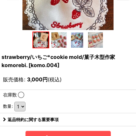
strawberry/いちご*cookie mold/菓子木型作家
komorebi.
[
komo.004
]
販売価格
:
3,000
円
(税込)
在庫数 ◯
数量
:
返品特約に関する重要事項