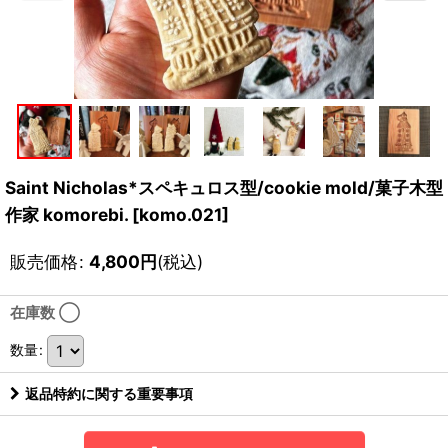
Saint Nicholas*スペキュロス型/cookie mold/菓子木型
作家 komorebi.
[
komo.021
]
販売価格
:
4,800
円
(税込)
在庫数 ◯
数量
:
返品特約に関する重要事項