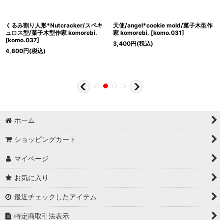
くるみ割り人形*Nutcracker/スペキ
天使/angel*cookie mold/菓子木型作
ュロス型/菓子木型作家 komorebi.
家 komorebi.
[
komo.031
]
[
komo.037
]
3,400
円
(税込)
4,800
円
(税込)
ホーム
ショッピングカート
マイページ
お気に入り
最近チェックしたアイテム
特定商取引法表示