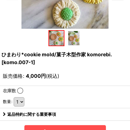
ひまわり*cookie mold/菓子木型作家 komorebi.
[
komo.007-1
]
販売価格
:
4,000
円
(税込)
在庫数 ◯
数量
:
返品特約に関する重要事項