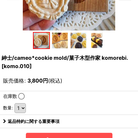
紳士/cameo*cookie mold/菓子木型作家 komorebi.
[
komo.010
]
販売価格
:
3,800
円
(税込)
在庫数 ◯
数量
:
返品特約に関する重要事項