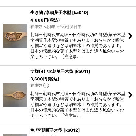
生き物 /李朝菓子木型
[
ka010
]
4,000
円
(税込)
在庫数 ×お問い合わせ受付中
朝鮮王朝時代末期頃〜日帝時代頃の餅型/菓子木型
李朝菓子木型の特質でもありますおおらかで曖昧
な描写や造りなどは朝鮮木工の特質であります。
日本の伝統的な菓子木型とはまた違う風合いをお
楽しみ下さい。【注意事…
文様(4) /李朝菓子木型
[
ka011
]
3,600
円
(税込)
在庫数 ◯
朝鮮王朝時代末期頃〜日帝時代頃の餅型/菓子木型
李朝菓子木型の特質でもありますおおらかで曖昧
な描写や造りなどは朝鮮木工の特質であります。
日本の伝統的な菓子木型とはまた違う風合いをお
楽しみ下さい。【注意事…
魚 /李朝菓子木型
[
ka012
]