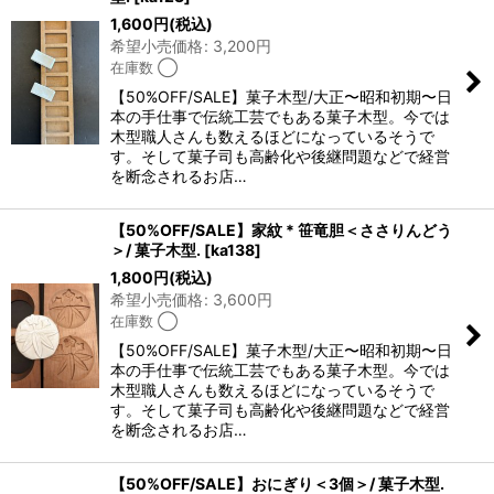
1,600
円
(税込)
希望小売価格
:
3,200
円
在庫数 ◯
【50%OFF/SALE】菓子木型/大正〜昭和初期〜日
本の手仕事で伝統工芸でもある菓子木型。今では
木型職人さんも数えるほどになっているそうで
す。そして菓子司も高齢化や後継問題などで経営
を断念されるお店…
【50%OFF/SALE】家紋 * 笹竜胆＜ささりんどう
＞/ 菓子木型.
[
ka138
]
1,800
円
(税込)
希望小売価格
:
3,600
円
在庫数 ◯
【50%OFF/SALE】菓子木型/大正〜昭和初期〜日
本の手仕事で伝統工芸でもある菓子木型。今では
木型職人さんも数えるほどになっているそうで
す。そして菓子司も高齢化や後継問題などで経営
を断念されるお店…
【50%OFF/SALE】おにぎり＜3個＞/ 菓子木型.