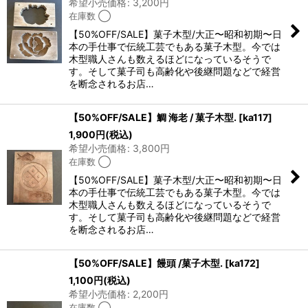
希望小売価格
:
3,200
円
在庫数 ◯
【50%OFF/SALE】菓子木型/大正〜昭和初期〜日
本の手仕事で伝統工芸でもある菓子木型。今では
木型職人さんも数えるほどになっているそうで
す。そして菓子司も高齢化や後継問題などで経営
を断念されるお店…
【50%OFF/SALE】鯛 海老 / 菓子木型.
[
ka117
]
1,900
円
(税込)
希望小売価格
:
3,800
円
在庫数 ◯
【50%OFF/SALE】菓子木型/大正〜昭和初期〜日
本の手仕事で伝統工芸でもある菓子木型。今では
木型職人さんも数えるほどになっているそうで
す。そして菓子司も高齢化や後継問題などで経営
を断念されるお店…
【50%OFF/SALE】饅頭 /菓子木型.
[
ka172
]
1,100
円
(税込)
希望小売価格
:
2,200
円
在庫数 ◯