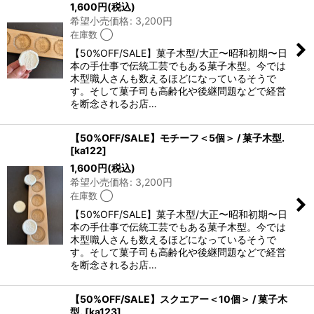
1,600
円
(税込)
希望小売価格
:
3,200
円
在庫数 ◯
【50%OFF/SALE】菓子木型/大正〜昭和初期〜日
本の手仕事で伝統工芸でもある菓子木型。今では
木型職人さんも数えるほどになっているそうで
す。そして菓子司も高齢化や後継問題などで経営
を断念されるお店…
【50%OFF/SALE】モチーフ＜5個＞ / 菓子木型.
[
ka122
]
1,600
円
(税込)
希望小売価格
:
3,200
円
在庫数 ◯
【50%OFF/SALE】菓子木型/大正〜昭和初期〜日
本の手仕事で伝統工芸でもある菓子木型。今では
木型職人さんも数えるほどになっているそうで
す。そして菓子司も高齢化や後継問題などで経営
を断念されるお店…
【50%OFF/SALE】スクエアー＜10個＞ / 菓子木
型.
[
ka123
]