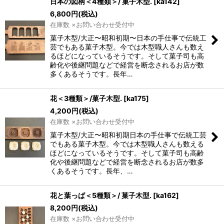
日本の図柄＜4種類＞/ 菓子木型.
[
ka142
]
6,800
円
(税込)
在庫数 ×お問い合わせ受付中
菓子木型/大正〜昭和初期〜日本の手仕事で伝統工
芸でもある菓子木型。今では木型職人さんも数え
るほどになっているそうです。そして菓子司も高
齢化や後継問題などで経営を断念されるお店が数
多くあるそうです。長年…
花＜3種類＞/菓子木型.
[
ka175
]
4,200
円
(税込)
在庫数 ×お問い合わせ受付中
菓子木型/大正〜昭和初期日本の手仕事で伝統工芸
でもある菓子木型。今では木型職人さんも数える
ほどになっているそうです。そして菓子司も高齢
化や後継問題などで経営を断念されるお店が数多
くあるそうです。長年、…
花と葉っぱ＜5種類＞/ 菓子木型.
[
ka162
]
8,200
円
(税込)
在庫数 ×お問い合わせ受付中