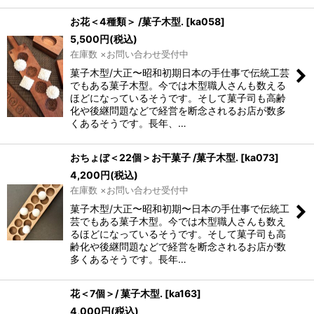
お花＜4種類＞ /菓子木型.
[
ka058
]
5,500
円
(税込)
在庫数 ×お問い合わせ受付中
菓子木型/大正〜昭和初期日本の手仕事で伝統工芸
でもある菓子木型。今では木型職人さんも数える
ほどになっているそうです。そして菓子司も高齢
化や後継問題などで経営を断念されるお店が数多
くあるそうです。長年、…
おちょぼ＜22個＞お干菓子 /菓子木型.
[
ka073
]
4,200
円
(税込)
在庫数 ×お問い合わせ受付中
菓子木型/大正〜昭和初期〜日本の手仕事で伝統工
芸でもある菓子木型。今では木型職人さんも数え
るほどになっているそうです。そして菓子司も高
齢化や後継問題などで経営を断念されるお店が数
多くあるそうです。長年…
花＜7個＞/ 菓子木型.
[
ka163
]
4,000
円
(税込)