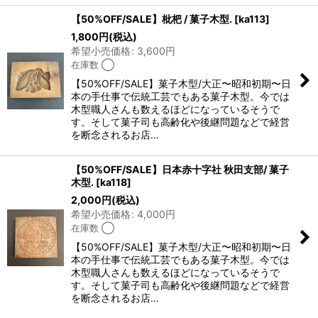
【50%OFF/SALE】枇杷 / 菓子木型.
[
ka113
]
1,800
円
(税込)
希望小売価格
:
3,600
円
在庫数 ◯
【50%OFF/SALE】菓子木型/大正〜昭和初期〜日
本の手仕事で伝統工芸でもある菓子木型。今では
木型職人さんも数えるほどになっているそうで
す。そして菓子司も高齢化や後継問題などで経営
を断念されるお店…
【50%OFF/SALE】日本赤十字社 秋田支部/ 菓子
木型.
[
ka118
]
2,000
円
(税込)
希望小売価格
:
4,000
円
在庫数 ◯
【50%OFF/SALE】菓子木型/大正〜昭和初期〜日
本の手仕事で伝統工芸でもある菓子木型。今では
木型職人さんも数えるほどになっているそうで
す。そして菓子司も高齢化や後継問題などで経営
を断念されるお店…