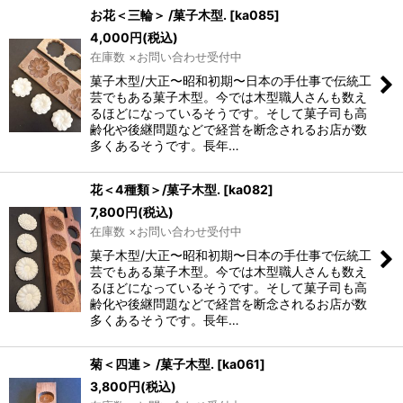
お花＜三輪＞ /菓子木型.
[
ka085
]
4,000
円
(税込)
在庫数 ×お問い合わせ受付中
菓子木型/大正〜昭和初期〜日本の手仕事で伝統工
芸でもある菓子木型。今では木型職人さんも数え
るほどになっているそうです。そして菓子司も高
齢化や後継問題などで経営を断念されるお店が数
多くあるそうです。長年…
花＜4種類＞/菓子木型.
[
ka082
]
7,800
円
(税込)
在庫数 ×お問い合わせ受付中
菓子木型/大正〜昭和初期〜日本の手仕事で伝統工
芸でもある菓子木型。今では木型職人さんも数え
るほどになっているそうです。そして菓子司も高
齢化や後継問題などで経営を断念されるお店が数
多くあるそうです。長年…
菊＜四連＞ /菓子木型.
[
ka061
]
3,800
円
(税込)