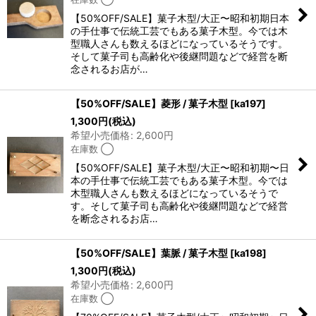
【50%OFF/SALE】菓子木型/大正〜昭和初期日本
の手仕事で伝統工芸でもある菓子木型。今では木
型職人さんも数えるほどになっているそうです。
そして菓子司も高齢化や後継問題などで経営を断
念されるお店が…
【50%OFF/SALE】菱形 / 菓子木型
[
ka197
]
1,300
円
(税込)
希望小売価格
:
2,600
円
在庫数 ◯
【50%OFF/SALE】菓子木型/大正〜昭和初期〜日
本の手仕事で伝統工芸でもある菓子木型。今では
木型職人さんも数えるほどになっているそうで
す。そして菓子司も高齢化や後継問題などで経営
を断念されるお店…
【50%OFF/SALE】葉脈 / 菓子木型
[
ka198
]
1,300
円
(税込)
希望小売価格
:
2,600
円
在庫数 ◯