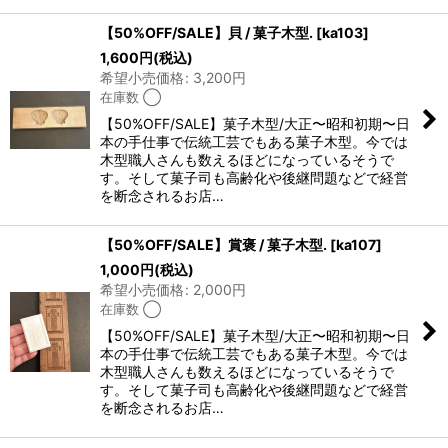
【50%OFF/SALE】貝 / 菓子木型.
[
ka103
]
1,600
円
(税込)
希望小売価格
:
3,200
円
在庫数 ◯
【50%OFF/SALE】菓子木型/大正〜昭和初期〜日
本の手仕事で伝統工芸でもある菓子木型。今では
木型職人さんも数えるほどになっているそうで
す。そして菓子司も高齢化や後継問題などで経営
を断念されるお店…
【50%OFF/SALE】賞褒 / 菓子木型.
[
ka107
]
1,000
円
(税込)
希望小売価格
:
2,000
円
在庫数 ◯
【50%OFF/SALE】菓子木型/大正〜昭和初期〜日
本の手仕事で伝統工芸でもある菓子木型。今では
木型職人さんも数えるほどになっているそうで
す。そして菓子司も高齢化や後継問題などで経営
を断念されるお店…