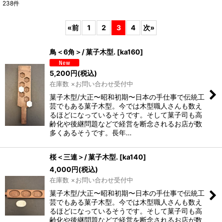
238
件
サブカテゴリ
:
«
前
1
2
3
4
次
»
表示数
:
鳥＜6角＞/ 菓子木型.
[
ka160
]
5,200
円
(税込)
並び順
:
在庫数 ×お問い合わせ受付中
菓子木型/大正〜昭和初期〜日本の手仕事で伝統工
絞り込む
芸でもある菓子木型。今では木型職人さんも数え
るほどになっているそうです。そして菓子司も高
齢化や後継問題などで経営を断念されるお店が数
多くあるそうです。長年…
桜＜三連＞/ 菓子木型.
[
ka140
]
4,000
円
(税込)
在庫数 ×お問い合わせ受付中
菓子木型/大正〜昭和初期〜日本の手仕事で伝統工
芸でもある菓子木型。今では木型職人さんも数え
るほどになっているそうです。そして菓子司も高
齢化や後継問題などで経営を断念されるお店が数