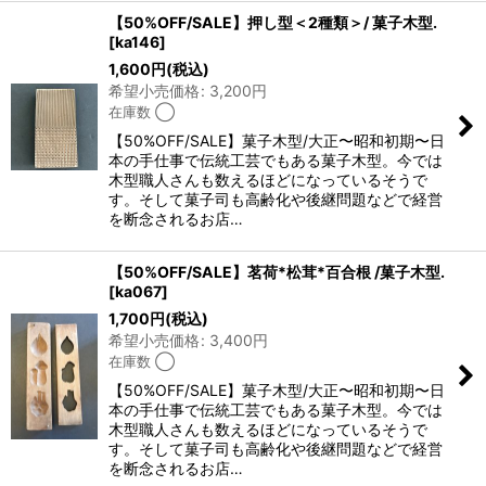
【50%OFF/SALE】押し型＜2種類＞/ 菓子木型.
[
ka146
]
1,600
円
(税込)
希望小売価格
:
3,200
円
在庫数 ◯
【50%OFF/SALE】菓子木型/大正〜昭和初期〜日
本の手仕事で伝統工芸でもある菓子木型。今では
木型職人さんも数えるほどになっているそうで
す。そして菓子司も高齢化や後継問題などで経営
を断念されるお店…
【50%OFF/SALE】茗荷*松茸*百合根 /菓子木型.
[
ka067
]
1,700
円
(税込)
希望小売価格
:
3,400
円
在庫数 ◯
【50%OFF/SALE】菓子木型/大正〜昭和初期〜日
本の手仕事で伝統工芸でもある菓子木型。今では
木型職人さんも数えるほどになっているそうで
す。そして菓子司も高齢化や後継問題などで経営
を断念されるお店…