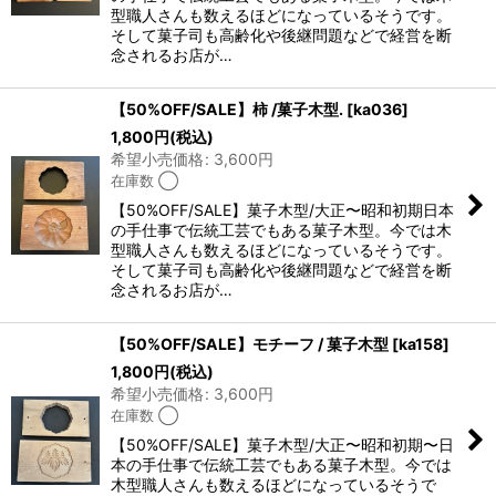
型職人さんも数えるほどになっているそうです。
そして菓子司も高齢化や後継問題などで経営を断
念されるお店が…
【50%OFF/SALE】柿 /菓子木型.
[
ka036
]
1,800
円
(税込)
希望小売価格
:
3,600
円
在庫数 ◯
【50%OFF/SALE】菓子木型/大正〜昭和初期日本
の手仕事で伝統工芸でもある菓子木型。今では木
型職人さんも数えるほどになっているそうです。
そして菓子司も高齢化や後継問題などで経営を断
念されるお店が…
【50%OFF/SALE】モチーフ / 菓子木型
[
ka158
]
1,800
円
(税込)
希望小売価格
:
3,600
円
在庫数 ◯
【50%OFF/SALE】菓子木型/大正〜昭和初期〜日
本の手仕事で伝統工芸でもある菓子木型。今では
木型職人さんも数えるほどになっているそうで