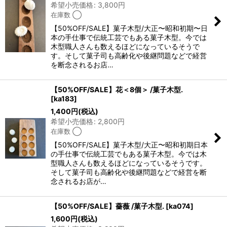
希望小売価格
:
3,800
円
在庫数 ◯
【50%OFF/SALE】菓子木型/大正〜昭和初期〜日
本の手仕事で伝統工芸でもある菓子木型。今では
木型職人さんも数えるほどになっているそうで
す。そして菓子司も高齢化や後継問題などで経営
を断念されるお店…
【50%OFF/SALE】花＜8個＞ /菓子木型.
[
ka183
]
1,400
円
(税込)
希望小売価格
:
2,800
円
在庫数 ◯
【50%OFF/SALE】菓子木型/大正〜昭和初期日本
の手仕事で伝統工芸でもある菓子木型。今では木
型職人さんも数えるほどになっているそうです。
そして菓子司も高齢化や後継問題などで経営を断
念されるお店が…
【50%OFF/SALE】薔薇 /菓子木型.
[
ka074
]
1,600
円
(税込)