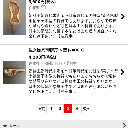
3,600
円
(税込)
在庫数 ◯
朝鮮王朝時代末期頃〜日帝時代頃の餅型/菓子木型
李朝菓子木型の特質でもありますおおらかで曖昧
な描写や造りなどは朝鮮木工の特質であります。
日本の伝統的な菓子木型とはまた違う風合いをお
楽しみ下さい。【注意事…
生き物 /李朝菓子木型
[
ka003
]
4,000
円
(税込)
在庫数 ×お問い合わせ受付中
朝鮮王朝時代末期頃〜日帝時代頃の餅型/菓子木型
李朝菓子木型の特質でもありますおおらかで曖昧
な描写や造りなどは朝鮮木工の特質であります。
日本の伝統的な菓子木型とはまた違う風合いをお
楽しみ下さい。【注意事…
«
前
1
2
3
4
次
»
ホーム