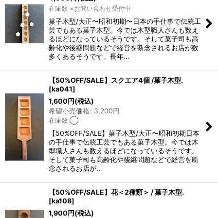
在庫数 ×お問い合わせ受付中
菓子木型/大正〜昭和初期〜日本の手仕事で伝統工
芸でもある菓子木型。今では木型職人さんも数え
るほどになっているそうです。そして菓子司も高
齢化や後継問題などで経営を断念されるお店が数
多くあるそうです。長年…
【50%OFF/SALE】スクエア4個 /菓子木型.
[
ka041
]
1,600
円
(税込)
希望小売価格
:
3,200
円
在庫数 ◯
【50%OFF/SALE】菓子木型/大正〜昭和初期日本
の手仕事で伝統工芸でもある菓子木型。今では木
型職人さんも数えるほどになっているそうです。
そして菓子司も高齢化や後継問題などで経営を断
念されるお店が…
【50%OFF/SALE】花＜2種類＞ / 菓子木型.
[
ka108
]
1,900
円
(税込)