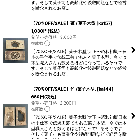
す。そして菓子司も高齢化や後継問題などで経営
を断念されるお店…
【70%OFF/SALE】蓮 / 菓子木型
[
ka157
]
1,080
円
(税込)
希望小売価格
:
3,600
円
在庫数 ◯
【70%OFF/SALE】菓子木型/大正〜昭和初期〜日
本の手仕事で伝統工芸でもある菓子木型。今では
木型職人さんも数えるほどになっているそうで
す。そして菓子司も高齢化や後継問題などで経営
を断念されるお店…
【70%OFF/SALE】竹 /菓子木型.
[
ka144
]
660
円
(税込)
希望小売価格
:
2,200
円
在庫数 ◯
【70%OFF/SALE】菓子木型/大正〜昭和初期日本
の手仕事で伝統工芸でもある菓子木型。今では木
型職人さんも数えるほどになっているそうです。
そして菓子司も高齢化や後継問題などで経営を断