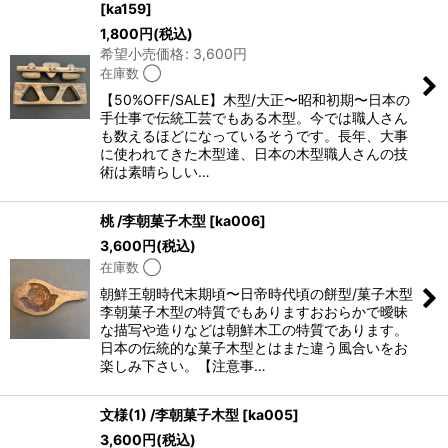
[
ka159
]
1,800
円
(税込)
希望小売価格
:
3,600
円
在庫数 ◯
【50%OFF/SALE】木型/大正〜昭和初期〜日本の
手仕事で伝統工芸でもある木型。今では職人さん
も数えるほどになっているそうです。長年、大事
に使われてきた木型達、日本の木型職人さんの技
術は素晴らしい…
桃 /李朝菓子木型
[
ka006
]
3,600
円
(税込)
在庫数 ◯
朝鮮王朝時代末期頃〜日帝時代頃の餅型/菓子木型
李朝菓子木型の特質でもありますおおらかで曖昧
な描写や造りなどは朝鮮木工の特質であります。
日本の伝統的な菓子木型とはまた違う風合いをお
楽しみ下さい。【注意事…
文様(1) /李朝菓子木型
[
ka005
]
3,600
円
(税込)