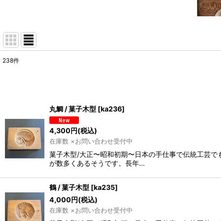
238
件
サブカテゴリ
:
表示数
:
丸鯛 / 菓子木型
[
ka236
]
並び順
:
4,300
円
(税込)
在庫数 ×お問い合わせ受付中
菓子木型/大正〜昭和初期〜日本の手仕事で伝統工芸で
が数多くあるそうです。長年…
鶴 / 菓子木型
[
ka235
]
4,000
円
(税込)
在庫数 ×お問い合わせ受付中