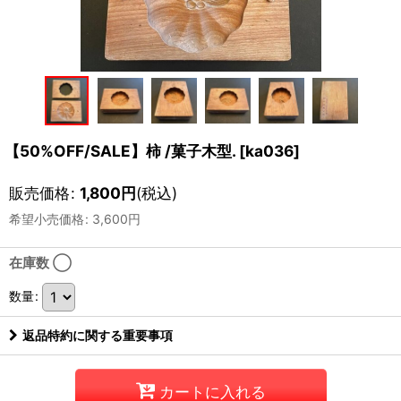
【50%OFF/SALE】柿 /菓子木型.
[
ka036
]
販売価格
:
1,800
円
(税込)
希望小売価格
:
3,600
円
在庫数 ◯
数量
:
返品特約に関する重要事項
カートに入れる