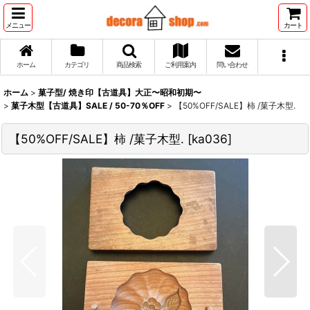
メニュー
カート
ホーム
カテゴリ
商品検索
ご利用案内
問い合わせ
ホーム
>
菓子型/ 焼き印【古道具】大正〜昭和初期〜
>
菓子木型【古道具】SALE / 50-70％OFF
>
【50%OFF/SALE】柿 /菓子木型.
【50%OFF/SALE】柿 /菓子木型.
[
ka036
]