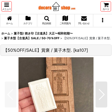
メニュー
カート
ホーム
カテゴリ
商品検索
ご利用案内
問い合わせ
ホーム
>
菓子型/ 焼き印【古道具】大正〜昭和初期〜
>
菓子木型【古道具】SALE / 50-70％OFF
>
【50%OFF/SALE】賞褒 / 菓子木型.
【50%OFF/SALE】賞褒 / 菓子木型.
[
ka107
]