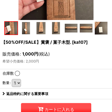
【50%OFF/SALE】賞褒 / 菓子木型.
[
ka107
]
販売価格
:
1,000
円
(税込)
希望小売価格
:
2,000
円
在庫数 ◯
数量
:
返品特約に関する重要事項
カートに入れる