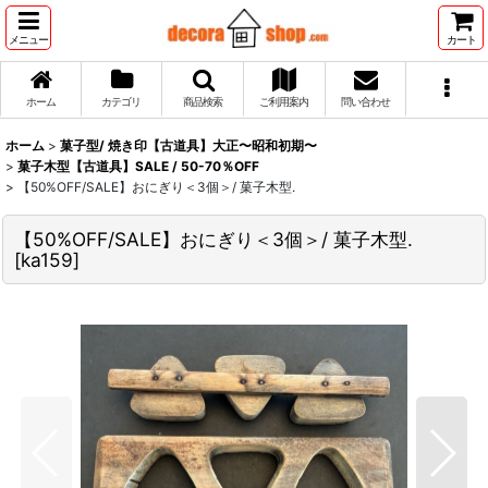
メニュー
カート
ホーム
カテゴリ
商品検索
ご利用案内
問い合わせ
ホーム
>
菓子型/ 焼き印【古道具】大正〜昭和初期〜
>
菓子木型【古道具】SALE / 50-70％OFF
>
【50%OFF/SALE】おにぎり＜3個＞/ 菓子木型.
【50%OFF/SALE】おにぎり＜3個＞/ 菓子木型.
[
ka159
]