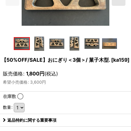
【50%OFF/SALE】おにぎり＜3個＞/ 菓子木型.
[
ka159
]
販売価格
:
1,800
円
(税込)
希望小売価格
:
3,600
円
在庫数 ◯
数量
:
返品特約に関する重要事項