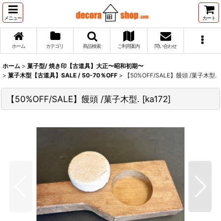
メニュー
カート
ホーム
カテゴリ
商品検索
ご利用案内
問い合わせ
ホーム
>
菓子型/ 焼き印【古道具】大正〜昭和初期〜
>
菓子木型【古道具】SALE / 50-70％OFF
>
【50%OFF/SALE】饅頭 /菓子木型.
【50%OFF/SALE】饅頭 /菓子木型.
[
ka172
]