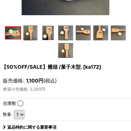
【50%OFF/SALE】饅頭 /菓子木型.
[
ka172
]
販売価格
:
1,100
円
(税込)
希望小売価格
:
2,200
円
在庫数 ◯
数量
:
返品特約に関する重要事項