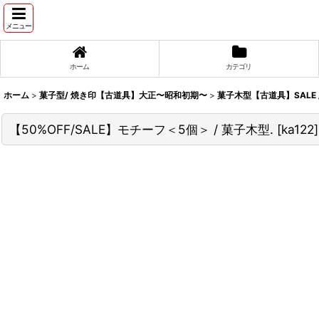
メニュー
ホーム
カテゴリ
ホーム
>
菓子型/ 焼き印【古道具】大正〜昭和初期〜
>
菓子木型【古道具】SALE / 
【50%OFF/SALE】モチーフ＜5個＞ / 菓子木型.
[
ka122
]